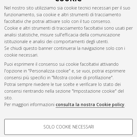
Alma Mater Studiorum Università di Bologna. Dottorato di
Nel nostro sito utilizziamo sia cookie tecnici necessari per il suo
ricerca in
Scienze veterinarie
, 31 Ciclo. DOI
funzionamento, sia cookie e altri strumenti di tracciamento
10.6092/unibo/amsdottorato/8862.
facoltativi che potrai attivare solo con il tuo consenso.
Cookie e altri strumenti di tracciamento facoltativi sono usati per
Questa lista e' stata generata il
Sun Aug 9 20:33:17 2026
analisi statistiche, misure sull'efficacia della comunicazione
CEST
.
istituzionale e analisi dei comportamenti degli utenti.
Se chiudi questo banner continuerai la navigazione solo con i
cookie necessari.
Atom
Puoi esprimere il consenso sui cookie facoltativi attivando
Rss 1.0
l'opzione in "Personalizza cookie" e, se vuoi, potrai esprimere
consensi più specifici in "Mostra cookie di profilazione".
Rss 2.0
Potrai sempre rivedere le tue scelte e verificare lo stato dei
consensi rientrando nella sezione "Impostazione cookie" del
sito.
AMS Dottorato
Per maggiori informazioni
consulta la nostra Cookie policy
.
ISSN: 2038-7946
Servizio implementato e gestito da
AlmaDL
Impostazioni Cookie
COOKIE DI PROFILAZIONE -
SOLO COOKIE NECESSARI
Informativa sulla privacy
FACOLTATIVI
Condizioni d’uso del sito