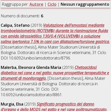
Raggruppa per:
Autore
|
Ciclo
|
Nessun raggruppamento
Numero di documenti:
6
.
Calipa, Stefano
(2019)
Valutazione dell'emostasi mediante
tromboelastometria (ROTEM®) durante la rianimazione fluida
con amido idrossietilico 130/0,4 (VOLUVEN®) o soluzione
salina ipertonica 7,5% in cani con dilatazione/torsione gastrica
,
[Dissertation thesis], Alma Mater Studiorum Università di
Bologna. Dottorato di ricerca in
Scienze veterinarie
, 31 Ciclo.
DOI 10.6092/unibo/amsdottorato/8796.
Malerba, Eleonora Glenda Maria
(2019)
Chetoacidosi
diabetica nel cane e nel gatto: nuove prospettive terapeutiche e
strumenti di monitoraggio
, [Dissertation thesis], Alma Mater
Studiorum Università di Bologna. Dottorato di ricerca in
Scienze veterinarie
, 31 Ciclo. DOI
10.6092/unibo/amsdottorato/8861.
Murgia, Elsa
(2019)
Significato prognostico del danno
d'organo e della MODS nel gatto e nel cane politraumatizzato
,