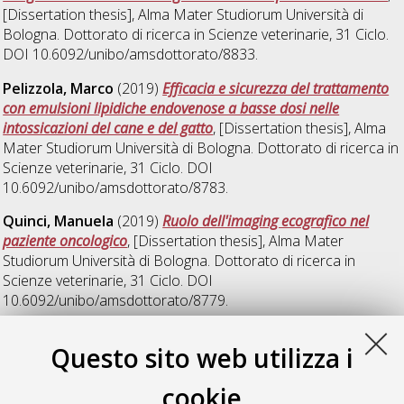
[Dissertation thesis], Alma Mater Studiorum Università di
Bologna. Dottorato di ricerca in
Scienze veterinarie
, 31 Ciclo.
DOI 10.6092/unibo/amsdottorato/8833.
Pelizzola, Marco
(2019)
Efficacia e sicurezza del trattamento
con emulsioni lipidiche endovenose a basse dosi nelle
intossicazioni del cane e del gatto
, [Dissertation thesis], Alma
Mater Studiorum Università di Bologna. Dottorato di ricerca in
Scienze veterinarie
, 31 Ciclo. DOI
10.6092/unibo/amsdottorato/8783.
Quinci, Manuela
(2019)
Ruolo dell'imaging ecografico nel
paziente oncologico
, [Dissertation thesis], Alma Mater
Studiorum Università di Bologna. Dottorato di ricerca in
Scienze veterinarie
, 31 Ciclo. DOI
10.6092/unibo/amsdottorato/8779.
Serafini, Federica
(2019)
La chimica urinaria e le frazioni di
Questo sito web utilizza i
escrezione nel cane con danno renale acuto (AKI) e malattia
renale cronica (CKD): rivalutazione clinicopatologica e nuove
cookie
prospettive diagnostiche e prognostiche
, [Dissertation thesis],