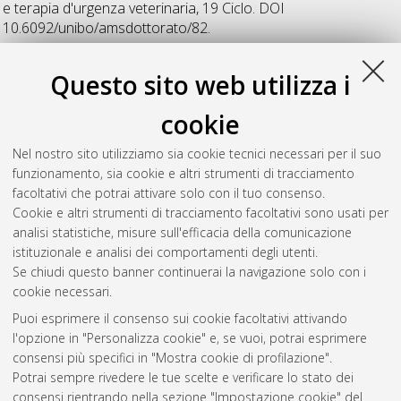
e terapia d'urgenza veterinaria
, 19 Ciclo. DOI
10.6092/unibo/amsdottorato/82.
Sconza, Sarah
(2007)
Quadri clinici in situazioni di: acidosi
Questo sito web utilizza i
metabolica, iper L-lattacidemia e iper D-lattacidemia
sperimentalmente indotte nel vitello lattante
, [Dissertation
cookie
thesis], Alma Mater Studiorum Università di Bologna.
Dottorato di ricerca in
Diagnostica collaterale in medicina
Nel nostro sito utilizziamo sia cookie tecnici necessari per il suo
interna veterinaria
, 19 Ciclo. DOI
funzionamento, sia cookie e altri strumenti di tracciamento
10.6092/unibo/amsdottorato/546.
facoltativi che potrai attivare solo con il tuo consenso.
Cookie e altri strumenti di tracciamento facoltativi sono usati per
Questa lista e' stata generata il
Sat Aug 8 20:34:02 2026
analisi statistiche, misure sull'efficacia della comunicazione
CEST
.
istituzionale e analisi dei comportamenti degli utenti.
Se chiudi questo banner continuerai la navigazione solo con i
cookie necessari.
Atom
Puoi esprimere il consenso sui cookie facoltativi attivando
Rss 1.0
l'opzione in "Personalizza cookie" e, se vuoi, potrai esprimere
consensi più specifici in "Mostra cookie di profilazione".
Rss 2.0
Potrai sempre rivedere le tue scelte e verificare lo stato dei
consensi rientrando nella sezione "Impostazione cookie" del