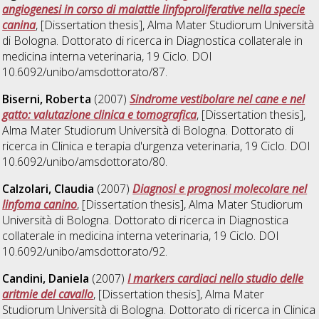
angiogenesi in corso di malattie linfoproliferative nella specie
canina
, [Dissertation thesis], Alma Mater Studiorum Università
di Bologna. Dottorato di ricerca in
Diagnostica collaterale in
medicina interna veterinaria
, 19 Ciclo. DOI
10.6092/unibo/amsdottorato/87.
Biserni, Roberta
(2007)
Sindrome vestibolare nel cane e nel
gatto: valutazione clinica e tomografica
, [Dissertation thesis],
Alma Mater Studiorum Università di Bologna. Dottorato di
ricerca in
Clinica e terapia d'urgenza veterinaria
, 19 Ciclo. DOI
10.6092/unibo/amsdottorato/80.
Calzolari, Claudia
(2007)
Diagnosi e prognosi molecolare nel
linfoma canino
, [Dissertation thesis], Alma Mater Studiorum
Università di Bologna. Dottorato di ricerca in
Diagnostica
collaterale in medicina interna veterinaria
, 19 Ciclo. DOI
10.6092/unibo/amsdottorato/92.
Candini, Daniela
(2007)
I markers cardiaci nello studio delle
aritmie del cavallo
, [Dissertation thesis], Alma Mater
Studiorum Università di Bologna. Dottorato di ricerca in
Clinica