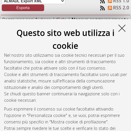
RSS 1.0
RSS 2.0
Raggruppa per:
Autore
|
Ciclo
|
Nessun raggruppamento
Questo sito web utilizza i
Numero di documenti:
1
.
cookie
Parigi, Maria
(2014)
Toxoplasma gondii in animals and the
environment
, [Dissertation thesis], Alma Mater Studiorum
Nel nostro sito utilizziamo sia cookie tecnici necessari per il suo
Università di Bologna. Dottorato di ricerca in
Scienze
funzionamento, sia cookie e altri strumenti di tracciamento
veterinarie
, 26 Ciclo. DOI 10.6092/unibo/amsdottorato/6423.
facoltativi che potrai attivare solo con il tuo consenso.
Cookie e altri strumenti di tracciamento facoltativi sono usati per
Questa lista e' stata generata il
Sun Aug 9 20:31:38 2026
analisi statistiche, misure sull'efficacia della comunicazione
CEST
.
istituzionale e analisi dei comportamenti degli utenti.
Se chiudi questo banner continuerai la navigazione solo con i
cookie necessari.
Atom
Puoi esprimere il consenso sui cookie facoltativi attivando
Rss 1.0
l'opzione in "Personalizza cookie" e, se vuoi, potrai esprimere
consensi più specifici in "Mostra cookie di profilazione".
Rss 2.0
Potrai sempre rivedere le tue scelte e verificare lo stato dei