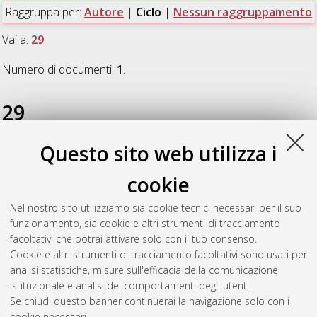
Raggruppa per:
Autore
|
Ciclo
|
Nessun raggruppamento
Vai a:
29
Numero di documenti:
1
.
29
Questo sito web utilizza i
Rambaldi, Anna Maria
(2017)
The Nervous System of
Delphinidae: Neurochenical Studies on Different Central and
cookie
Peripheral Regions
, [Dissertation thesis], Alma Mater
Studiorum Università di Bologna. Dottorato di ricerca in
Nel nostro sito utilizziamo sia cookie tecnici necessari per il suo
Scienze veterinarie
, 29 Ciclo. DOI
funzionamento, sia cookie e altri strumenti di tracciamento
10.6092/unibo/amsdottorato/8071.
facoltativi che potrai attivare solo con il tuo consenso.
Cookie e altri strumenti di tracciamento facoltativi sono usati per
Questa lista e' stata generata il
Sun Aug 9 20:32:41 2026
analisi statistiche, misure sull'efficacia della comunicazione
CEST
.
istituzionale e analisi dei comportamenti degli utenti.
Se chiudi questo banner continuerai la navigazione solo con i
cookie necessari.