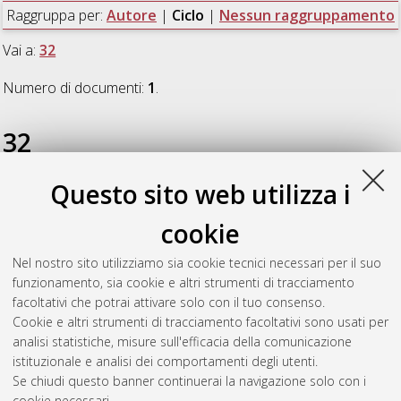
Raggruppa per:
Autore
|
Ciclo
|
Nessun raggruppamento
Vai a:
32
Numero di documenti:
1
.
32
Questo sito web utilizza i
Cristofaro, Domenico
(2020)
Between African planning and
colonial intervention: the process of urbanization in
cookie
Bolgatanga, Ghana (1896-1939)
, [Dissertation thesis], Alma
Mater Studiorum Università di Bologna. Dottorato di ricerca in
Nel nostro sito utilizziamo sia cookie tecnici necessari per il suo
Storia culture civilta'
, 32 Ciclo. DOI
funzionamento, sia cookie e altri strumenti di tracciamento
10.6092/unibo/amsdottorato/9383.
facoltativi che potrai attivare solo con il tuo consenso.
Cookie e altri strumenti di tracciamento facoltativi sono usati per
Questa lista e' stata generata il
Wed Aug 5 20:32:12 2026
analisi statistiche, misure sull'efficacia della comunicazione
CEST
.
istituzionale e analisi dei comportamenti degli utenti.
Se chiudi questo banner continuerai la navigazione solo con i
cookie necessari.