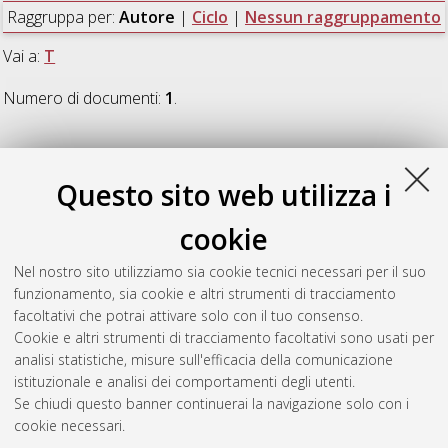
Raggruppa per:
Autore
|
Ciclo
|
Nessun raggruppamento
Vai a:
T
Numero di documenti:
1
.
T
Questo sito web utilizza i
Turolla, Maya
(2019)
Youth in Agribusiness in Uganda. An
cookie
Ethnography of a Development Trend.
, [Dissertation thesis],
Alma Mater Studiorum Università di Bologna. Dottorato di
Nel nostro sito utilizziamo sia cookie tecnici necessari per il suo
ricerca in
Studi globali e internazionali - global and
funzionamento, sia cookie e altri strumenti di tracciamento
international studies
, 31 Ciclo. DOI
facoltativi che potrai attivare solo con il tuo consenso.
10.6092/unibo/amsdottorato/8881.
Cookie e altri strumenti di tracciamento facoltativi sono usati per
analisi statistiche, misure sull'efficacia della comunicazione
Questa lista e' stata generata il
Fri Aug 7 20:31:24 2026 CEST
.
istituzionale e analisi dei comportamenti degli utenti.
Se chiudi questo banner continuerai la navigazione solo con i
cookie necessari.
Atom