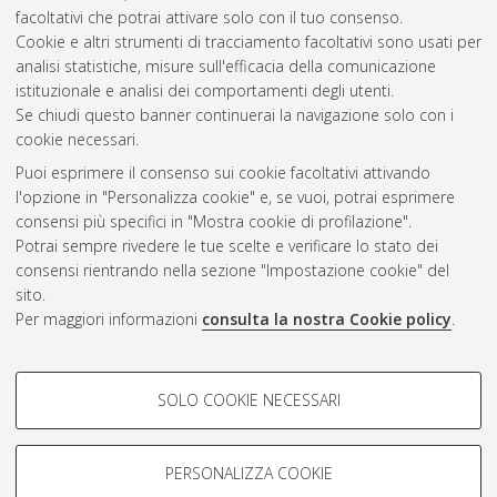
global and international studies
, 30 Ciclo. DOI
facoltativi che potrai attivare solo con il tuo consenso.
10.6092/unibo/amsdottorato/8618.
Cookie e altri strumenti di tracciamento facoltativi sono usati per
analisi statistiche, misure sull'efficacia della comunicazione
Questa lista e' stata generata il
Fri Aug 7 20:31:23 2026 CEST
.
istituzionale e analisi dei comportamenti degli utenti.
Se chiudi questo banner continuerai la navigazione solo con i
cookie necessari.
Atom
Puoi esprimere il consenso sui cookie facoltativi attivando
Rss 1.0
l'opzione in "Personalizza cookie" e, se vuoi, potrai esprimere
consensi più specifici in "Mostra cookie di profilazione".
Rss 2.0
Potrai sempre rivedere le tue scelte e verificare lo stato dei
consensi rientrando nella sezione "Impostazione cookie" del
sito.
AMS Dottorato
Per maggiori informazioni
consulta la nostra Cookie policy
.
ISSN: 2038-7946
Servizio implementato e gestito da
AlmaDL
COOKIE DI PROFILAZIONE -
Impostazioni Cookie
SOLO COOKIE NECESSARI
Informativa sulla privacy
FACOLTATIVI
Condizioni d’uso del sito
Si tratta di cookie utilizzati per analizzare le caratteristiche della
navigazione degli utenti, creare profili in base al loro comportamento
PERSONALIZZA COOKIE
sul sito, per analisi di marketing.