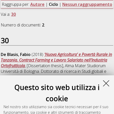
Raggruppa per:
Autore
|
Ciclo
|
Nessun raggruppamento
Vai a:
30
Numero di documenti:
2
.
30
De Blasis, Fabio
(2018)
'Nuova Agricoltura' e Povertà Rurale in
Tanzania. Contract Farming e Lavoro Salariato nell'Industria
Ortofrutticola
, [Dissertation thesis], Alma Mater Studiorum
Università di Bologna. Dottorato di ricerca in
Studi globali e
internazionali - global and international studies
, 30 Ciclo. DOI
10.6092/unibo/amsdottorato/8483.
Questo sito web utilizza i
Poli, Marcello
(2018)
The Ethiopian Way to Agrarian
cookie
Transformation: Agricultural Clusters in South Wollo
,
[Dissertation thesis], Alma Mater Studiorum Università di
Nel nostro sito utilizziamo sia cookie tecnici necessari per il suo
Bologna. Dottorato di ricerca in
Studi globali e internazionali -
funzionamento, sia cookie e altri strumenti di tracciamento