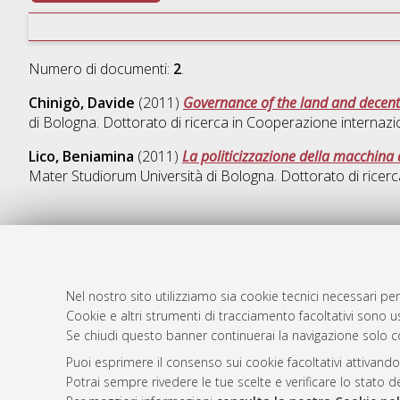
Numero di documenti:
2
.
Chinigò, Davide
(2011)
Governance of the land and decentr
di Bologna. Dottorato di ricerca in
Cooperazione internazion
Lico, Beniamina
(2011)
La politicizzazione della macchina 
Mater Studiorum Università di Bologna. Dottorato di ricerc
AMS Dotto
Atom
ISSN: 2038
Nel nostro sito utilizziamo sia cookie tecnici necessari per
Rss 1.0
Servizio i
Cookie e altri strumenti di tracciamento facoltativi sono us
Se chiudi questo banner continuerai la navigazione solo c
Rss 2.0
Impostazio
Informativa
Puoi esprimere il consenso sui cookie facoltativi attivando
Condizioni 
Potrai sempre rivedere le tue scelte e verificare lo stato 