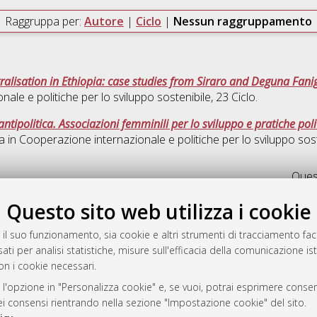
Raggruppa per:
Autore
|
Ciclo
|
Nessun raggruppamento
alisation in Ethiopia: case studies from Siraro and Deguna Fan
ale e politiche per lo sviluppo sostenibile
, 23 Ciclo.
antipolitica. Associazioni femminili per lo sviluppo e pratiche po
a in
Cooperazione internazionale e politiche per lo sviluppo sost
Quest
Questo sito web utilizza i cookie
rato
-7946
 il suo funzionamento, sia cookie e altri strumenti di tracciamento faco
mplementato e gestito da
AlmaDL
ati per analisi statistiche, misure sull'efficacia della comunicazione is
on i cookie necessari.
ni Cookie
 sulla privacy
 l'opzione in "Personalizza cookie" e, se vuoi, potrai esprimere consens
d’uso del sito
dei consensi rientrando nella sezione "Impostazione cookie" del sito.