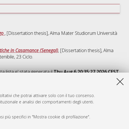
igo
, [Dissertation thesis], Alma Mater Studiorum Università
litiche in Casamance (Senegal)
, [Dissertation thesis], Alma
enibile
, 23 Ciclo.
a lista e' stata generata il
Thu Aug 6 20:35:27 2026 CEST
.
ltativi che potrai attivare solo con il tuo consenso.
tituzionale e analisi dei comportamenti degli utenti.
i più specifici in "Mostra cookie di profilazione".