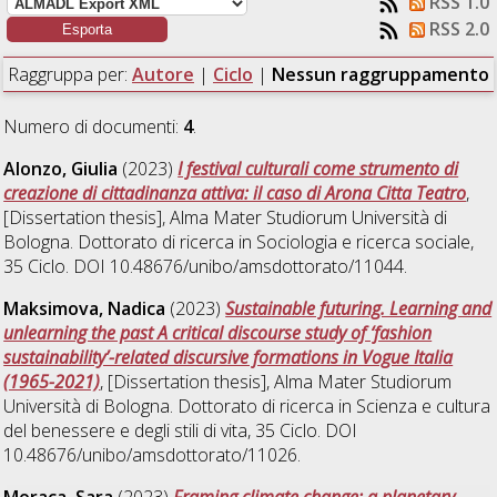
RSS 1.0
RSS 2.0
Raggruppa per:
Autore
|
Ciclo
|
Nessun raggruppamento
Numero di documenti:
4
.
Alonzo, Giulia
(2023)
I festival culturali come strumento di
creazione di cittadinanza attiva: il caso di Arona Citta Teatro
,
[Dissertation thesis], Alma Mater Studiorum Università di
Bologna. Dottorato di ricerca in
Sociologia e ricerca sociale
,
35 Ciclo. DOI 10.48676/unibo/amsdottorato/11044.
Maksimova, Nadica
(2023)
Sustainable futuring. Learning and
unlearning the past A critical discourse study of ‘fashion
sustainability’-related discursive formations in Vogue Italia
(1965-2021)
, [Dissertation thesis], Alma Mater Studiorum
Università di Bologna. Dottorato di ricerca in
Scienza e cultura
del benessere e degli stili di vita
, 35 Ciclo. DOI
10.48676/unibo/amsdottorato/11026.
Moraca, Sara
(2023)
Framing climate change: a planetary