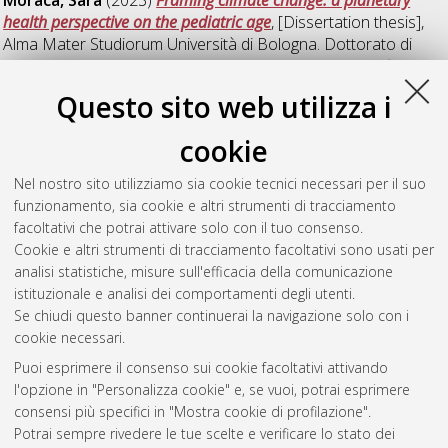
health perspective on the pediatric age
, [Dissertation thesis],
Alma Mater Studiorum Università di Bologna. Dottorato di
ricerca in
Il futuro della terra, cambiamenti climatici e sfide
sociali
, 35 Ciclo. DOI 10.48676/unibo/amsdottorato/11077.
Questo sito web utilizza i
Olivieri, Lorenzo
(2023)
Temporalities of migration: time,
cookie
data infrastructures and intervention
, [Dissertation thesis],
Alma Mater Studiorum Università di Bologna. Dottorato di
Nel nostro sito utilizziamo sia cookie tecnici necessari per il suo
ricerca in
Philosophy, science, cognition, and semiotics (pscs)
,
funzionamento, sia cookie e altri strumenti di tracciamento
35 Ciclo. DOI 10.48676/unibo/amsdottorato/10877.
facoltativi che potrai attivare solo con il tuo consenso.
Cookie e altri strumenti di tracciamento facoltativi sono usati per
Questa lista e' stata generata il
Thu Aug 6 20:34:08 2026
analisi statistiche, misure sull'efficacia della comunicazione
CEST
.
istituzionale e analisi dei comportamenti degli utenti.
Se chiudi questo banner continuerai la navigazione solo con i
cookie necessari.
Atom
Puoi esprimere il consenso sui cookie facoltativi attivando
Rss 1.0
l'opzione in "Personalizza cookie" e, se vuoi, potrai esprimere
consensi più specifici in "Mostra cookie di profilazione".
Rss 2.0
Potrai sempre rivedere le tue scelte e verificare lo stato dei