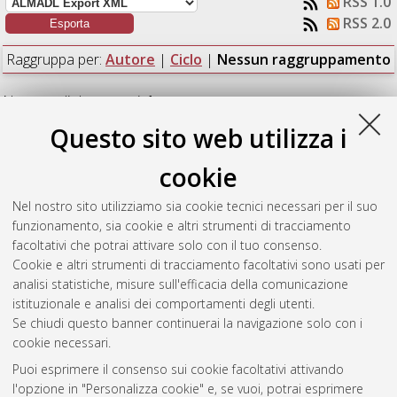
RSS 1.0
RSS 2.0
Raggruppa per:
Autore
|
Ciclo
|
Nessun raggruppamento
Numero di documenti:
1
.
Questo sito web utilizza i
Bottacchi, Jacopo
(2021)
Lamento Sertanejo: inclusion of the
outsiders, messianic leadership and the new centrality of the
cookie
northeast in Brazilian politics
, [Dissertation thesis], Alma
Mater Studiorum Università di Bologna. Dottorato di ricerca in
Nel nostro sito utilizziamo sia cookie tecnici necessari per il suo
Scienze politiche e sociali
, 33 Ciclo. DOI
funzionamento, sia cookie e altri strumenti di tracciamento
10.48676/unibo/amsdottorato/9833.
facoltativi che potrai attivare solo con il tuo consenso.
Cookie e altri strumenti di tracciamento facoltativi sono usati per
Questa lista e' stata generata il
Thu Aug 6 20:34:40 2026
analisi statistiche, misure sull'efficacia della comunicazione
CEST
.
istituzionale e analisi dei comportamenti degli utenti.
Se chiudi questo banner continuerai la navigazione solo con i
cookie necessari.
Atom
Puoi esprimere il consenso sui cookie facoltativi attivando
Rss 1.0
l'opzione in "Personalizza cookie" e, se vuoi, potrai esprimere