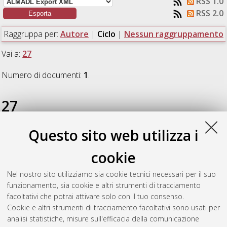
RSS 1.0
RSS 2.0
Raggruppa per:
Autore
|
Ciclo
|
Nessun raggruppamento
Vai a:
27
Numero di documenti:
1
.
27
Questo sito web utilizza i
Canales Urriola, Jorge Ariel
(2016)
Le valigie dell'anarchia:
Percorsi e attivismo degli anarchici emiliani e romagnoli in
cookie
Argentina e Brasile nella svolta di fine Ottocento
, [Dissertation
thesis], Alma Mater Studiorum Università di Bologna.
Nel nostro sito utilizziamo sia cookie tecnici necessari per il suo
Dottorato di ricerca in
Politica, istituzioni, storia
, 27 Ciclo. DOI
funzionamento, sia cookie e altri strumenti di tracciamento
10.6092/unibo/amsdottorato/7655.
facoltativi che potrai attivare solo con il tuo consenso.
Cookie e altri strumenti di tracciamento facoltativi sono usati per
Questa lista e' stata generata il
Wed Aug 5 20:33:55 2026
analisi statistiche, misure sull'efficacia della comunicazione
CEST
.