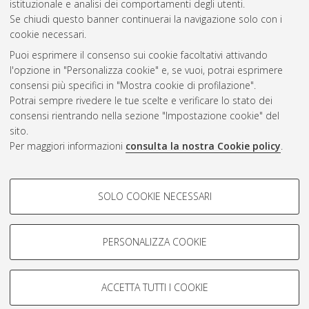
istituzionale e analisi dei comportamenti degli utenti.
Se chiudi questo banner continuerai la navigazione solo con i
cookie necessari.
Atom
Puoi esprimere il consenso sui cookie facoltativi attivando
Rss 1.0
l'opzione in "Personalizza cookie" e, se vuoi, potrai esprimere
consensi più specifici in "Mostra cookie di profilazione".
Rss 2.0
Potrai sempre rivedere le tue scelte e verificare lo stato dei
consensi rientrando nella sezione "Impostazione cookie" del
sito.
AMS Dottorato
Per maggiori informazioni
consulta la nostra Cookie policy
.
ISSN: 2038-7946
Servizio implementato e gestito da
AlmaDL
COOKIE DI PROFILAZIONE -
Impostazioni Cookie
SOLO COOKIE NECESSARI
Informativa sulla privacy
FACOLTATIVI
Condizioni d’uso del sito
Si tratta di cookie utilizzati per analizzare le caratteristiche della
navigazione degli utenti, creare profili in base al loro comportamento
PERSONALIZZA COOKIE
sul sito, per analisi di marketing.
Mostra cookie di profilazione
ACCETTA TUTTI I COOKIE
Google/Youtube Video
© ALMA MATER STUDIORUM - Università di Bologna, 2007-2026.
COOKIE TECNICI - NECESSARI