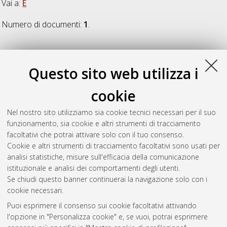
Vai a:
E
Numero di documenti:
1
.
E
Questo sito web utilizza i
Elliott, Katrin
(2013)
The Right to Voice: Its Realization by
cookie
Estonian and American Parents in Public Schools
, [Dissertation
thesis], Alma Mater Studiorum Università di Bologna.
Nel nostro sito utilizziamo sia cookie tecnici necessari per il suo
Dottorato di ricerca in
Diversity management and governance
,
funzionamento, sia cookie e altri strumenti di tracciamento
25 Ciclo. DOI 10.6092/unibo/amsdottorato/5863.
facoltativi che potrai attivare solo con il tuo consenso.
Cookie e altri strumenti di tracciamento facoltativi sono usati per
Questa lista e' stata generata il
Sat Aug 8 20:32:24 2026
analisi statistiche, misure sull'efficacia della comunicazione
CEST
.
istituzionale e analisi dei comportamenti degli utenti.
Se chiudi questo banner continuerai la navigazione solo con i
cookie necessari.
Atom
Puoi esprimere il consenso sui cookie facoltativi attivando
Rss 1.0
l'opzione in "Personalizza cookie" e, se vuoi, potrai esprimere