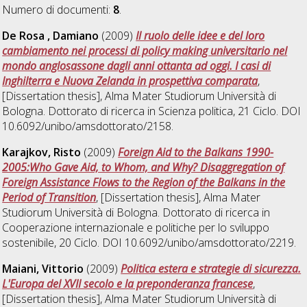
Numero di documenti:
8
.
De Rosa , Damiano
(2009)
Il ruolo delle idee e del loro
cambiamento nei processi di policy making universitario nel
mondo anglosassone dagli anni ottanta ad oggi. I casi di
Inghilterra e Nuova Zelanda in prospettiva comparata
,
[Dissertation thesis], Alma Mater Studiorum Università di
Bologna. Dottorato di ricerca in
Scienza politica
, 21 Ciclo. DOI
10.6092/unibo/amsdottorato/2158.
Karajkov, Risto
(2009)
Foreign Aid to the Balkans 1990-
2005:Who Gave Aid, to Whom, and Why? Disaggregation of
Foreign Assistance Flows to the Region of the Balkans in the
Period of Transition
, [Dissertation thesis], Alma Mater
Studiorum Università di Bologna. Dottorato di ricerca in
Cooperazione internazionale e politiche per lo sviluppo
sostenibile
, 20 Ciclo. DOI 10.6092/unibo/amsdottorato/2219.
Maiani, Vittorio
(2009)
Politica estera e strategie di sicurezza.
L'Europa del XVII secolo e la preponderanza francese
,
[Dissertation thesis], Alma Mater Studiorum Università di