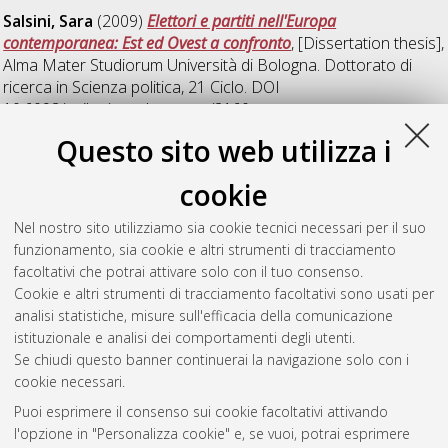
Salsini, Sara
(2009)
Elettori e partiti nell'Europa
contemporanea: Est ed Ovest a confronto
, [Dissertation thesis],
Alma Mater Studiorum Università di Bologna. Dottorato di
ricerca in
Scienza politica
, 21 Ciclo. DOI
10.6092/unibo/amsdottorato/2160.
Questo sito web utilizza i
Tabarelli, Marco
(2009)
Le politiche giudiziarie inglesi degli
anni 2000: mutamento di paradigma e rafforzamento
cookie
dell'incisività politica dei giudici
, [Dissertation thesis], Alma
Mater Studiorum Università di Bologna. Dottorato di ricerca in
Nel nostro sito utilizziamo sia cookie tecnici necessari per il suo
Scienza politica
, 21 Ciclo. DOI
funzionamento, sia cookie e altri strumenti di tracciamento
10.6092/unibo/amsdottorato/2161.
facoltativi che potrai attivare solo con il tuo consenso.
Cookie e altri strumenti di tracciamento facoltativi sono usati per
Questa lista e' stata generata il
Sat Aug 8 20:32:24 2026
analisi statistiche, misure sull'efficacia della comunicazione
CEST
.
istituzionale e analisi dei comportamenti degli utenti.
Se chiudi questo banner continuerai la navigazione solo con i
cookie necessari.
Atom
Puoi esprimere il consenso sui cookie facoltativi attivando
Rss 1.0
l'opzione in "Personalizza cookie" e, se vuoi, potrai esprimere