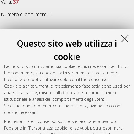
Vai a:
37
Numero di documenti:
1
.
37
Questo sito web utilizza i
Omenti, Riccardo
(2025)
Blank space: demographic
cookie
estimation data-sparse contexts
, [Dissertation thesis], Alma
Mater Studiorum Università di Bologna. Dottorato di ricerca in
Nel nostro sito utilizziamo sia cookie tecnici necessari per il suo
Scienze statistiche
, 37 Ciclo. DOI
funzionamento, sia cookie e altri strumenti di tracciamento
10.48676/unibo/amsdottorato/11832.
facoltativi che potrai attivare solo con il tuo consenso.
Cookie e altri strumenti di tracciamento facoltativi sono usati per
Questa lista e' stata generata il
Sat Aug 8 20:30:48 2026
analisi statistiche, misure sull'efficacia della comunicazione
CEST
.
istituzionale e analisi dei comportamenti degli utenti.
Se chiudi questo banner continuerai la navigazione solo con i
cookie necessari.
Atom
Puoi esprimere il consenso sui cookie facoltativi attivando
Rss 1.0
l'opzione in "Personalizza cookie" e, se vuoi, potrai esprimere