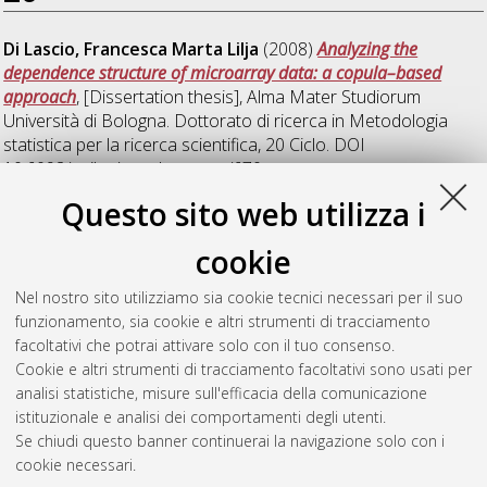
Di Lascio, Francesca Marta Lilja
(2008)
Analyzing the
dependence structure of microarray data: a copula–based
approach
, [Dissertation thesis], Alma Mater Studiorum
Università di Bologna. Dottorato di ricerca in
Metodologia
statistica per la ricerca scientifica
, 20 Ciclo. DOI
10.6092/unibo/amsdottorato/670.
Questo sito web utilizza i
Zagoraiou, Maroussa
(2008)
Esperimenti per modelli
parzialmente lineari con applicazione ai computer
cookie
experiments
, [Dissertation thesis], Alma Mater Studiorum
Università di Bologna. Dottorato di ricerca in
Metodologia
Nel nostro sito utilizziamo sia cookie tecnici necessari per il suo
statistica per la ricerca scientifica
, 20 Ciclo. DOI
funzionamento, sia cookie e altri strumenti di tracciamento
10.6092/unibo/amsdottorato/668.
facoltativi che potrai attivare solo con il tuo consenso.
Cookie e altri strumenti di tracciamento facoltativi sono usati per
Questa lista e' stata generata il
Thu Aug 6 20:32:16 2026
analisi statistiche, misure sull'efficacia della comunicazione
CEST
.
istituzionale e analisi dei comportamenti degli utenti.
Se chiudi questo banner continuerai la navigazione solo con i
cookie necessari.
Atom