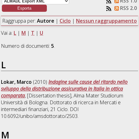
RSS 1.0
RSS 2.0
Raggruppa per:
Autore
|
Ciclo
|
Nessun raggruppamento
Vai a:
L
|
M
|
T
|
U
Numero di documenti:
5
.
L
Lokar, Marco
(2010)
Indagine sulle cause del ritardo nello
sviluppo della distribuzione assicurativa in Italia in ottica
comparata
, [Dissertation thesis], Alma Mater Studiorum
Università di Bologna. Dottorato di ricerca in
Mercati e
intermediari finanziari
, 21 Ciclo. DOI
10.6092/unibo/amsdottorato/2503.
M