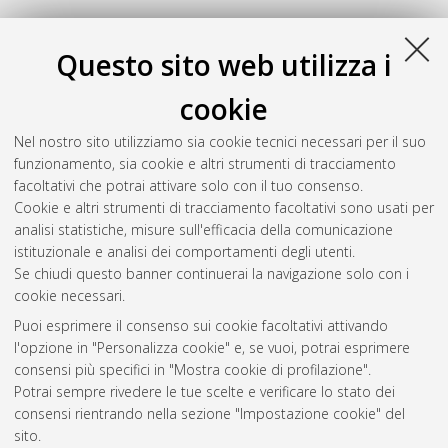
U
Questo sito web utilizza i
cookie
Unti, Marco
(2010)
The secondary market for life insurance
policies in the United States market evolution and product
Nel nostro sito utilizziamo sia cookie tecnici necessari per il suo
valuation
, [Dissertation thesis], Alma Mater Studiorum
funzionamento, sia cookie e altri strumenti di tracciamento
Università di Bologna. Dottorato di ricerca in
Mercati e
facoltativi che potrai attivare solo con il tuo consenso.
intermediari finanziari
, 22 Ciclo.
Cookie e altri strumenti di tracciamento facoltativi sono usati per
analisi statistiche, misure sull'efficacia della comunicazione
Questa lista e' stata generata il
Fri Aug 7 20:32:39 2026 CEST
.
istituzionale e analisi dei comportamenti degli utenti.
Se chiudi questo banner continuerai la navigazione solo con i
cookie necessari.
Atom
Puoi esprimere il consenso sui cookie facoltativi attivando
Rss 1.0
l'opzione in "Personalizza cookie" e, se vuoi, potrai esprimere
consensi più specifici in "Mostra cookie di profilazione".
Rss 2.0
Potrai sempre rivedere le tue scelte e verificare lo stato dei
consensi rientrando nella sezione "Impostazione cookie" del
AMS Dottorato
sito.