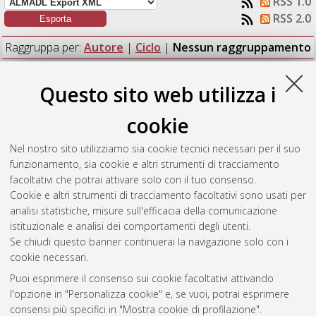
RSS 1.0
RSS 2.0
Raggruppa per:
Autore
|
Ciclo
|
Nessun raggruppamento
Numero di documenti:
1
.
Questo sito web utilizza i
Cottini, Ciro
(2020)
The complexity of exploration and
cookie
exploitation in organizations
, [Dissertation thesis], Alma Mater
Studiorum Università di Bologna. Dottorato di ricerca in
Phd in
Nel nostro sito utilizziamo sia cookie tecnici necessari per il suo
management
, 31 Ciclo. DOI
funzionamento, sia cookie e altri strumenti di tracciamento
10.6092/unibo/amsdottorato/9325.
facoltativi che potrai attivare solo con il tuo consenso.
Cookie e altri strumenti di tracciamento facoltativi sono usati per
Questa lista e' stata generata il
Sat Aug 8 20:34:49 2026
analisi statistiche, misure sull'efficacia della comunicazione
CEST
.
istituzionale e analisi dei comportamenti degli utenti.
Se chiudi questo banner continuerai la navigazione solo con i
cookie necessari.
Atom
Puoi esprimere il consenso sui cookie facoltativi attivando
Rss 1.0
l'opzione in "Personalizza cookie" e, se vuoi, potrai esprimere
consensi più specifici in "Mostra cookie di profilazione".
Rss 2.0