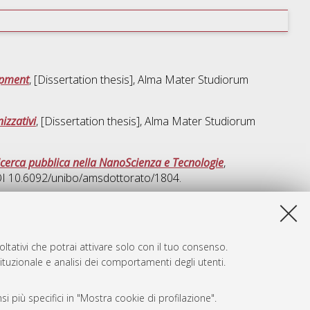
opment
, [Dissertation thesis], Alma Mater Studiorum
izzativi
, [Dissertation thesis], Alma Mater Studiorum
 ricerca pubblica nella NanoScienza e Tecnologie
,
DOI 10.6092/unibo/amsdottorato/1804.
a lista e' stata generata il
Thu Aug 6 20:34:06 2026 CEST
.
ltativi che potrai attivare solo con il tuo consenso.
tituzionale e analisi dei comportamenti degli utenti.
i più specifici in "Mostra cookie di profilazione".