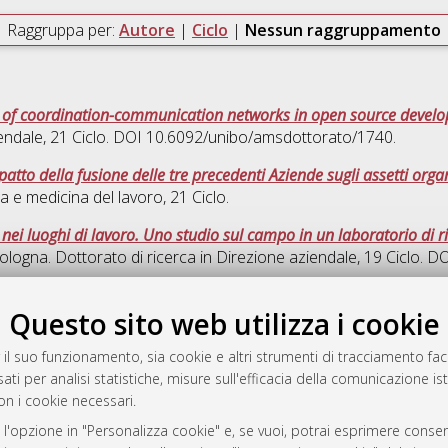
Raggruppa per:
Autore
|
Ciclo
|
Nessun raggruppamento
 of coordination-communication networks in open source devel
endale
, 21 Ciclo. DOI 10.6092/unibo/amsdottorato/1740.
atto della fusione delle tre precedenti Aziende sugli assetti organ
ca e medicina del lavoro
, 21 Ciclo.
e nei luoghi di lavoro. Uno studio sul campo in un laboratorio di
ologna. Dottorato di ricerca in
Direzione aziendale
, 19 Ciclo. 
Quest
Questo sito web utilizza i cookie
 il suo funzionamento, sia cookie e altri strumenti di tracciamento faco
rato
ati per analisi statistiche, misure sull'efficacia della comunicazione is
-7946
on i cookie necessari.
mplementato e gestito da
AlmaDL
 l'opzione in "Personalizza cookie" e, se vuoi, potrai esprimere consens
ni Cookie