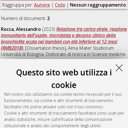
Raggruppa per:
Autore
|
Ciclo
|
Nessun raggruppamento
Numero di documenti:
2
.
Rocca, Alessandro
(2023)
Relazione tra carica virale, reazione
immunitaria dell'ospite, microbiota e decorso clinico della
bronchiolite acuta nei bambini con età inferiore ai 12 mesi
(RMB2018)
, [Dissertation thesis], Alma Mater Studiorum
Università di Bologna. Dottorato di ricerca in
Scienze mediche
generali e scienze dei servizi
, 35 Ciclo. DOI
10.48676/unibo/amsdottorato/10631.
Questo sito web utilizza i
Taddia, Alberto
(2023)
Modeling of clear cell sarcoma of the
cookie
kidney of the pediatric age
, [Dissertation thesis], Alma Mater
Studiorum Università di Bologna. Dottorato di ricerca in
Nel nostro sito utilizziamo sia cookie tecnici necessari per il suo
Oncologia, ematologia e patologia
, 35 Ciclo. DOI
funzionamento, sia cookie e altri strumenti di tracciamento
10.48676/unibo/amsdottorato/11011.
facoltativi che potrai attivare solo con il tuo consenso.
Cookie e altri strumenti di tracciamento facoltativi sono usati per
Questa lista e' stata generata il
Sun Aug 9 20:32:08 2026
analisi statistiche, misure sull'efficacia della comunicazione
CEST
.
istituzionale e analisi dei comportamenti degli utenti.