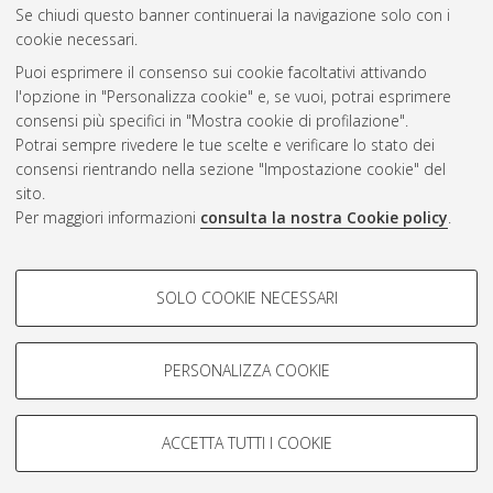
Se chiudi questo banner continuerai la navigazione solo con i
cookie necessari.
Atom
Puoi esprimere il consenso sui cookie facoltativi attivando
Rss 1.0
l'opzione in "Personalizza cookie" e, se vuoi, potrai esprimere
consensi più specifici in "Mostra cookie di profilazione".
Rss 2.0
Potrai sempre rivedere le tue scelte e verificare lo stato dei
consensi rientrando nella sezione "Impostazione cookie" del
sito.
AMS Dottorato
Per maggiori informazioni
consulta la nostra Cookie policy
.
ISSN: 2038-7946
Servizio implementato e gestito da
AlmaDL
COOKIE DI PROFILAZIONE -
Impostazioni Cookie
SOLO COOKIE NECESSARI
Informativa sulla privacy
FACOLTATIVI
Condizioni d’uso del sito
Si tratta di cookie utilizzati per analizzare le caratteristiche della
navigazione degli utenti, creare profili in base al loro comportamento
PERSONALIZZA COOKIE
sul sito, per analisi di marketing.
Mostra cookie di profilazione
ACCETTA TUTTI I COOKIE
Google/Youtube Video
© ALMA MATER STUDIORUM - Università di Bologna, 2007-2026.
COOKIE TECNICI - NECESSARI
Facebook