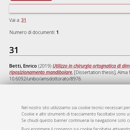
Vai a:
31
Numero di documenti:
1
.
31
Betti, Enrico
(2019)
Utilizzo in chirurgia ortognatica di d
riposizionamento mandibolare
, [Dissertation thesis], Alm
10.6092/unibo/amsdottorato/8976.
Nel nostro sito utilizziamo sia cookie tecnici necessari per
AMS Dotto
Atom
Cookie e altri strumenti di tracciamento facoltativi sono us
ISSN: 2038
Se chiudi questo banner continuerai la navigazione solo c
Rss 1.0
Servizio i
Puoi esprimere il consenso sui cookie facoltativi attivando