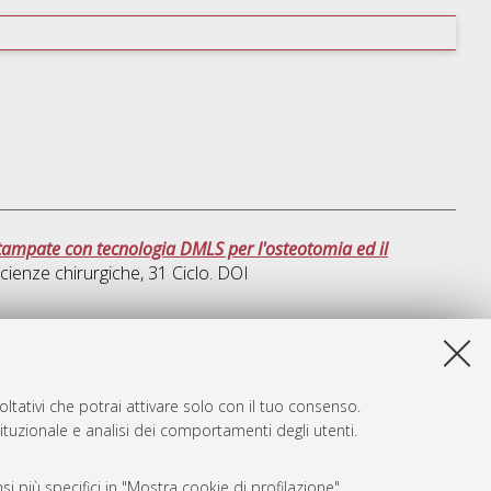
 stampate con tecnologia DMLS per l'osteotomia ed il
cienze chirurgiche
, 31 Ciclo. DOI
sta lista e' stata generata il
Fri Aug 7 20:31:53 2026 CEST
.
ltativi che potrai attivare solo con il tuo consenso.
tituzionale e analisi dei comportamenti degli utenti.
i più specifici in "Mostra cookie di profilazione".