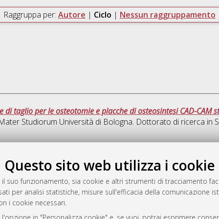
Raggruppa per:
Autore
|
Ciclo
|
Nessun raggruppamento
ime di taglio per le osteotomie e placche di osteosintesi CAD-CAM
a Mater Studiorum Università di Bologna. Dottorato di ricerca in
S
Que
Questo sito web utilizza i cookie
 il suo funzionamento, sia cookie e altri strumenti di tracciamento faco
rato
ati per analisi statistiche, misure sull'efficacia della comunicazione is
-7946
on i cookie necessari.
mplementato e gestito da
AlmaDL
 l'opzione in "Personalizza cookie" e, se vuoi, potrai esprimere consens