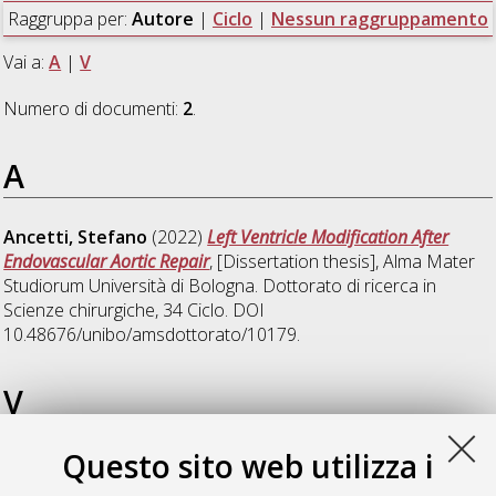
Raggruppa per:
Autore
|
Ciclo
|
Nessun raggruppamento
Vai a:
A
|
V
Numero di documenti:
2
.
A
Ancetti, Stefano
(2022)
Left Ventricle Modification After
Endovascular Aortic Repair
, [Dissertation thesis], Alma Mater
Studiorum Università di Bologna. Dottorato di ricerca in
Scienze chirurgiche
, 34 Ciclo. DOI
10.48676/unibo/amsdottorato/10179.
V
Questo sito web utilizza i
Vacirca, Andrea
(2022)
CO2-EVAR: An innovative approach to
Automated Carbon Dioxide Angiography during Endovascular