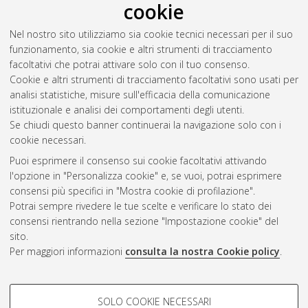
cookie
Abdominal Aortic Aneurysm repair
, [Dissertation thesis], Alma
Mater Studiorum Università di Bologna. Dottorato di ricerca in
Nel nostro sito utilizziamo sia cookie tecnici necessari per il suo
Scienze chirurgiche
, 34 Ciclo. DOI
funzionamento, sia cookie e altri strumenti di tracciamento
10.48676/unibo/amsdottorato/10159.
facoltativi che potrai attivare solo con il tuo consenso.
Cookie e altri strumenti di tracciamento facoltativi sono usati per
Questa lista e' stata generata il
Sat Aug 8 20:30:47 2026
analisi statistiche, misure sull'efficacia della comunicazione
CEST
.
istituzionale e analisi dei comportamenti degli utenti.
Se chiudi questo banner continuerai la navigazione solo con i
cookie necessari.
Atom
Puoi esprimere il consenso sui cookie facoltativi attivando
Rss 1.0
l'opzione in "Personalizza cookie" e, se vuoi, potrai esprimere
consensi più specifici in "Mostra cookie di profilazione".
Rss 2.0
Potrai sempre rivedere le tue scelte e verificare lo stato dei
consensi rientrando nella sezione "Impostazione cookie" del
sito.
AMS Dottorato
Per maggiori informazioni
consulta la nostra Cookie policy
.
ISSN: 2038-7946
Servizio implementato e gestito da
AlmaDL
Impostazioni Cookie
COOKIE DI PROFILAZIONE -
SOLO COOKIE NECESSARI
Informativa sulla privacy
FACOLTATIVI