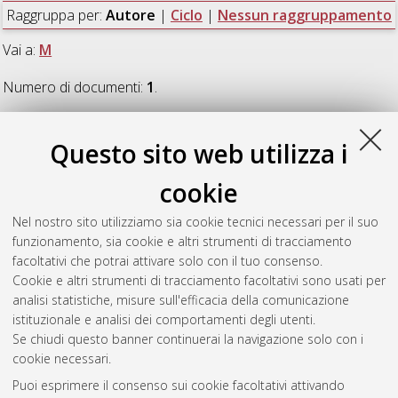
Raggruppa per:
Autore
|
Ciclo
|
Nessun raggruppamento
Vai a:
M
Numero di documenti:
1
.
M
Questo sito web utilizza i
cookie
Mascoli, Chiara
(2020)
Abdominal aortic aneurysm treatment
in Emilia Romagna region
, [Dissertation thesis], Alma Mater
Nel nostro sito utilizziamo sia cookie tecnici necessari per il suo
Studiorum Università di Bologna. Dottorato di ricerca in
funzionamento, sia cookie e altri strumenti di tracciamento
Scienze chirurgiche
, 32 Ciclo. DOI
facoltativi che potrai attivare solo con il tuo consenso.
10.48676/unibo/amsdottorato/9291.
Cookie e altri strumenti di tracciamento facoltativi sono usati per
analisi statistiche, misure sull'efficacia della comunicazione
Questa lista e' stata generata il
Fri Aug 7 20:32:20 2026 CEST
.
istituzionale e analisi dei comportamenti degli utenti.
Se chiudi questo banner continuerai la navigazione solo con i
cookie necessari.
Atom
Puoi esprimere il consenso sui cookie facoltativi attivando
Rss 1.0