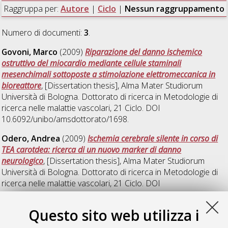
Raggruppa per:
Autore
|
Ciclo
|
Nessun raggruppamento
Numero di documenti:
3
.
Govoni, Marco
(2009)
Riparazione del danno ischemico
ostruttivo del miocardio mediante cellule staminali
mesenchimali sottoposte a stimolazione elettromeccanica in
bioreattore
, [Dissertation thesis], Alma Mater Studiorum
Università di Bologna. Dottorato di ricerca in
Metodologie di
ricerca nelle malattie vascolari
, 21 Ciclo. DOI
10.6092/unibo/amsdottorato/1698.
Odero, Andrea
(2009)
Ischemia cerebrale silente in corso di
TEA carotdea: ricerca di un nuovo marker di danno
neurologico
, [Dissertation thesis], Alma Mater Studiorum
Università di Bologna. Dottorato di ricerca in
Metodologie di
ricerca nelle malattie vascolari
, 21 Ciclo. DOI
10.6092/unibo/amsdottorato/1597.
Questo sito web utilizza i
Orrico, Catia
(2009)
Diabete ed ischemia critica degli arti
inferiori. Studio del danno della parete arteriosa e del ruolo