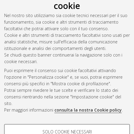
cookie
dell'endotelio circolante nella riparazione tessutale e nella
neoangiogenesi
, [Dissertation thesis], Alma Mater Studiorum
Nel nostro sito utilizziamo sia cookie tecnici necessari per il suo
Università di Bologna. Dottorato di ricerca in
Metodologie di
funzionamento, sia cookie e altri strumenti di tracciamento
ricerca nelle malattie vascolari
, 21 Ciclo. DOI
facoltativi che potrai attivare solo con il tuo consenso.
10.6092/unibo/amsdottorato/1739.
Cookie e altri strumenti di tracciamento facoltativi sono usati per
analisi statistiche, misure sull'efficacia della comunicazione
Questa lista e' stata generata il
Fri Aug 7 20:32:19 2026 CEST
.
istituzionale e analisi dei comportamenti degli utenti.
Se chiudi questo banner continuerai la navigazione solo con i
cookie necessari.
Atom
Puoi esprimere il consenso sui cookie facoltativi attivando
Rss 1.0
l'opzione in "Personalizza cookie" e, se vuoi, potrai esprimere
consensi più specifici in "Mostra cookie di profilazione".
Rss 2.0
Potrai sempre rivedere le tue scelte e verificare lo stato dei
consensi rientrando nella sezione "Impostazione cookie" del
sito.
AMS Dottorato
Per maggiori informazioni
consulta la nostra Cookie policy
.
ISSN: 2038-7946
Servizio implementato e gestito da
AlmaDL
COOKIE DI PROFILAZIONE -
Impostazioni Cookie
SOLO COOKIE NECESSARI
Informativa sulla privacy