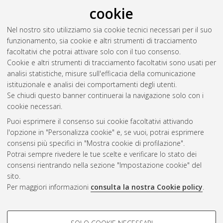
tumori polmonari multipli
, [Dissertation thesis], Alma Mater
cookie
Studiorum Università di Bologna. Dottorato di ricerca in
Scienze mediche specialistiche: progetto n. 4 "Scienze
Nel nostro sito utilizziamo sia cookie tecnici necessari per il suo
pneumo-cardio-toraciche di interesse medico e chirurgico"
, 23
funzionamento, sia cookie e altri strumenti di tracciamento
Ciclo.
facoltativi che potrai attivare solo con il tuo consenso.
Cookie e altri strumenti di tracciamento facoltativi sono usati per
Questa lista e' stata generata il
Sat Aug 8 20:33:52 2026
analisi statistiche, misure sull'efficacia della comunicazione
CEST
.
istituzionale e analisi dei comportamenti degli utenti.
Se chiudi questo banner continuerai la navigazione solo con i
cookie necessari.
Atom
Puoi esprimere il consenso sui cookie facoltativi attivando
Rss 1.0
l'opzione in "Personalizza cookie" e, se vuoi, potrai esprimere
consensi più specifici in "Mostra cookie di profilazione".
Rss 2.0
Potrai sempre rivedere le tue scelte e verificare lo stato dei
consensi rientrando nella sezione "Impostazione cookie" del
sito.
AMS Dottorato
Per maggiori informazioni
consulta la nostra Cookie policy
.
ISSN: 2038-7946
Servizio implementato e gestito da
AlmaDL
COOKIE DI PROFILAZIONE -
Impostazioni Cookie