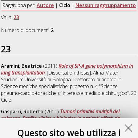
Raggruppa per:
Autore
|
Ciclo
|
Nessun raggruppamento
Vai a:
23
Numero di documenti:
2
.
23
Aramini, Beatrice
(2011)
Role of SP-A gene polymorphism in
lung transplantation
, [Dissertation thesis], Alma Mater
Studiorum Università di Bologna. Dottorato di ricerca in
Scienze mediche specialistiche: progetto n. 4 "Scienze
pneumo-cardio-toraciche di interesse medico e chirurgico"
, 23
Ciclo.
Gasparri, Roberto
(2011)
Tumori primitivi multipli del
polmone. Profilo clinico e biologico in pazienti affetti da
neoplasie polmonari multiple. Analisi di elementi clinici e
Questo sito web utilizza i
marcatori biologici come possibili fattori di differenziazione dei