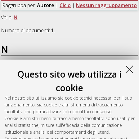
Raggruppa per:
Autore
|
Ciclo
|
Nessun raggruppamento
Vai a:
N
Numero di documenti:
1
.
N
Natali, Pamela
(2008)
Adenocarcinoma polmonare periferico
Questo sito web utilizza i
in stadio precoce. Correlazione tra gli aspetti imaging, i
sottotipi istologici e il comportamento biologico
, [Dissertation
cookie
thesis], Alma Mater Studiorum Università di Bologna.
Dottorato di ricerca in
Scienze pneumo-cardio-toraciche di
Nel nostro sito utilizziamo sia cookie tecnici necessari per il suo
interesse medico e chirurgico
, 20 Ciclo. DOI
funzionamento, sia cookie e altri strumenti di tracciamento
10.6092/unibo/amsdottorato/1088.
facoltativi che potrai attivare solo con il tuo consenso.
Cookie e altri strumenti di tracciamento facoltativi sono usati per
Questa lista e' stata generata il
Thu Aug 6 20:34:07 2026
analisi statistiche, misure sull'efficacia della comunicazione
CEST
.
istituzionale e analisi dei comportamenti degli utenti.
Se chiudi questo banner continuerai la navigazione solo con i