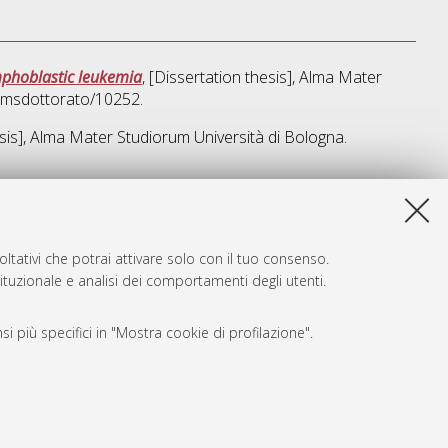
mphoblastic leukemia
, [Dissertation thesis], Alma Mater
/amsdottorato/10252.
esis], Alma Mater Studiorum Università di Bologna.
a lista e' stata generata il
Thu Aug 6 20:33:22 2026 CEST
.
ltativi che potrai attivare solo con il tuo consenso.
tituzionale e analisi dei comportamenti degli utenti.
i più specifici in "Mostra cookie di profilazione".
SARI