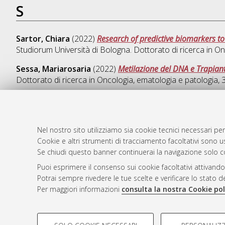
S
Sartor, Chiara
(2022)
Research of predictive biomarkers t
Studiorum Università di Bologna. Dottorato di ricerca in
On
Sessa, Mariarosaria
(2022)
Metilazione del DNA e Trapiant
Dottorato di ricerca in
Oncologia, ematologia e patologia
,
Nel nostro sito utilizziamo sia cookie tecnici necessari per
AMS Dotto
Atom
Cookie e altri strumenti di tracciamento facoltativi sono us
ISSN: 2038
Se chiudi questo banner continuerai la navigazione solo c
Rss 1.0
Servizio i
Puoi esprimere il consenso sui cookie facoltativi attivando
Rss 2.0
Impostazio
Potrai sempre rivedere le tue scelte e verificare lo stato 
Informativa
Per maggiori informazioni
consulta la nostra Cookie pol
Condizioni 
COOKIE DI PROFILAZIONE - FACOLTATIVI