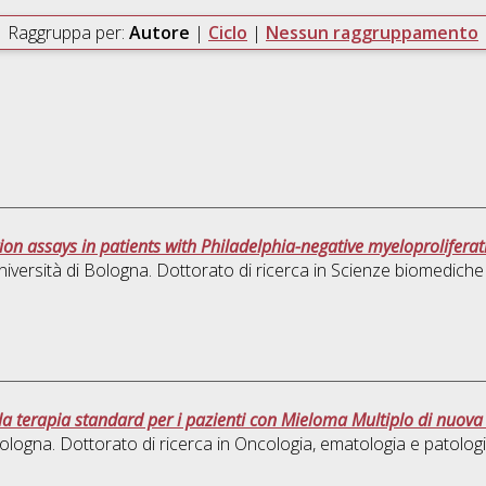
Raggruppa per:
Autore
|
Ciclo
|
Nessun raggruppamento
on assays in patients with Philadelphia-negative myeloproliferat
iversità di Bologna. Dottorato di ricerca in
Scienze biomediche
a terapia standard per i pazienti con Mieloma Multiplo di nuova 
ologna. Dottorato di ricerca in
Oncologia, ematologia e patolog