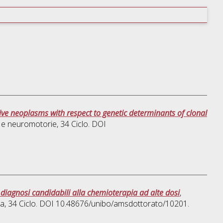
ive neoplasms with respect to genetic determinants of clonal
 e neuromotorie
, 34 Ciclo. DOI
diagnosi candidabili alla chemioterapia ad alte dosi
,
ia
, 34 Ciclo. DOI 10.48676/unibo/amsdottorato/10201.