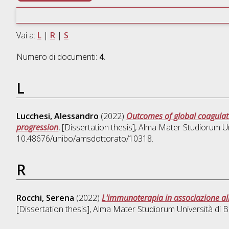
Vai a:
L
|
R
|
S
Numero di documenti:
4
.
L
Lucchesi, Alessandro
(2022)
Outcomes of global coagulati
progression
, [Dissertation thesis], Alma Mater Studiorum Un
10.48676/unibo/amsdottorato/10318.
R
Rocchi, Serena
(2022)
L'immunoterapia in associazione all
[Dissertation thesis], Alma Mater Studiorum Università di B