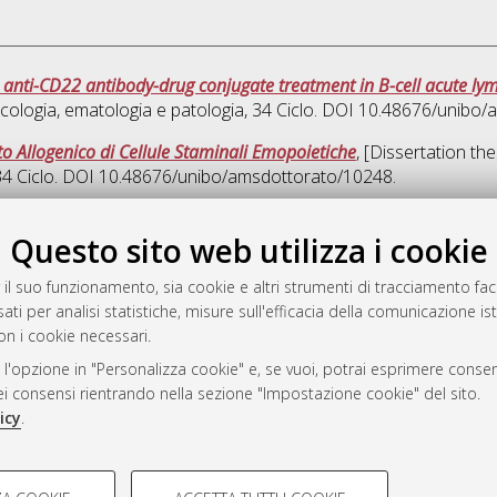
o anti-CD22 antibody-drug conjugate treatment in B-cell acute ly
cologia, ematologia e patologia
, 34 Ciclo. DOI 10.48676/unibo
o Allogenico di Cellule Staminali Emopoietiche
, [Dissertation th
 34 Ciclo. DOI 10.48676/unibo/amsdottorato/10248.
Quest
Questo sito web utilizza i cookie
 il suo funzionamento, sia cookie e altri strumenti di tracciamento faco
rato
ati per analisi statistiche, misure sull'efficacia della comunicazione is
-7946
on i cookie necessari.
mplementato e gestito da
AlmaDL
 l'opzione in "Personalizza cookie" e, se vuoi, potrai esprimere consens
ni Cookie
dei consensi rientrando nella sezione "Impostazione cookie" del sito.
 sulla privacy
icy
.
d’uso del sito
COOKIE TECNICI - NECES