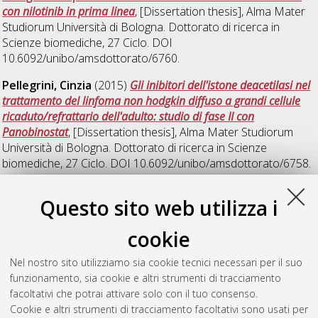
con nilotinib in prima linea
, [Dissertation thesis], Alma Mater
Studiorum Università di Bologna. Dottorato di ricerca in
Scienze biomediche
, 27 Ciclo. DOI
10.6092/unibo/amsdottorato/6760.
Pellegrini, Cinzia
(2015)
Gli inibitori dell'istone deacetilasi nel
trattamento del linfoma non hodgkin diffuso a grandi cellule
ricaduto/refrattario dell'adulto: studio di fase II con
Panobinostat
, [Dissertation thesis], Alma Mater Studiorum
Università di Bologna. Dottorato di ricerca in
Scienze
biomediche
, 27 Ciclo. DOI 10.6092/unibo/amsdottorato/6758.
Romano, Marco
(2015)
In vitro characterisation and
Questo sito web utilizza i
expansion of human regulatory T cells for their in vivo
application in the induction of tolerance in haematopoietic
cookie
stem cell and solid organ transplantation
, [Dissertation thesis],
Alma Mater Studiorum Università di Bologna. Dottorato di
Nel nostro sito utilizziamo sia cookie tecnici necessari per il suo
ricerca in
Scienze biomediche
, 27 Ciclo. DOI
funzionamento, sia cookie e altri strumenti di tracciamento
10.6092/unibo/amsdottorato/6784.
facoltativi che potrai attivare solo con il tuo consenso.
Cookie e altri strumenti di tracciamento facoltativi sono usati per