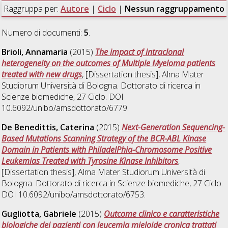
Raggruppa per:
Autore
|
Ciclo
|
Nessun raggruppamento
Numero di documenti:
5
.
Brioli, Annamaria
(2015)
The impact of intraclonal
heterogeneity on the outcomes of Multiple Myeloma patients
treated with new drugs
, [Dissertation thesis], Alma Mater
Studiorum Università di Bologna. Dottorato di ricerca in
Scienze biomediche
, 27 Ciclo. DOI
10.6092/unibo/amsdottorato/6779.
De Benedittis, Caterina
(2015)
Next-Generation Sequencing-
Based Mutations Scanning Strategy of the BCR-ABL Kinase
Domain in Patients with PhiladelPhia-Chromosome Positive
Leukemias Treated with Tyrosine Kinase Inhibitors
,
[Dissertation thesis], Alma Mater Studiorum Università di
Bologna. Dottorato di ricerca in
Scienze biomediche
, 27 Ciclo.
DOI 10.6092/unibo/amsdottorato/6753.
Gugliotta, Gabriele
(2015)
Outcome clinico e caratteristiche
biologiche dei pazienti con leucemia mieloide cronica trattati