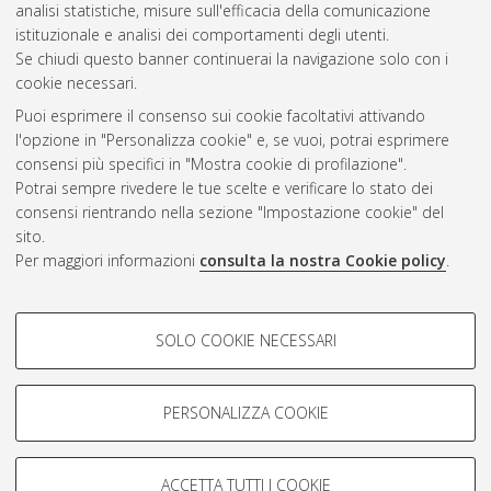
Questa lista e' stata generata il
Thu Aug 6 20:33:23 2026
analisi statistiche, misure sull'efficacia della comunicazione
CEST
.
istituzionale e analisi dei comportamenti degli utenti.
Se chiudi questo banner continuerai la navigazione solo con i
cookie necessari.
Atom
Puoi esprimere il consenso sui cookie facoltativi attivando
Rss 1.0
l'opzione in "Personalizza cookie" e, se vuoi, potrai esprimere
consensi più specifici in "Mostra cookie di profilazione".
Rss 2.0
Potrai sempre rivedere le tue scelte e verificare lo stato dei
consensi rientrando nella sezione "Impostazione cookie" del
sito.
AMS Dottorato
Per maggiori informazioni
consulta la nostra Cookie policy
.
ISSN: 2038-7946
Servizio implementato e gestito da
AlmaDL
Impostazioni Cookie
COOKIE DI PROFILAZIONE -
SOLO COOKIE NECESSARI
Informativa sulla privacy
FACOLTATIVI
Condizioni d’uso del sito
Si tratta di cookie utilizzati per analizzare le caratteristiche della
navigazione degli utenti, creare profili in base al loro comportamento
PERSONALIZZA COOKIE
sul sito, per analisi di marketing.
Mostra cookie di profilazione
ACCETTA TUTTI I COOKIE