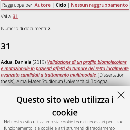
Raggruppa per:
Autore
|
Ciclo
|
Nessun raggruppamento
Vai a:
31
Numero di documenti:
2
.
31
Adua, Daniela
(2019)
Validazione di un profilo biomolecolare
e mutazionale in pazienti affetti da tumore del retto localmente
avanzato candidati a trattamento multimodale
, [Dissertation
thesis], Alma Mater Studiorum Università di Bologna.
Dottorato di ricerca in
Oncologia, ematologia e patologia
, 31
Ciclo. DOI 10.6092/unibo/amsdottorato/8920.
Questo sito web utilizza i
Ravegnini, Gloria
(2019)
Resistance Mechanisms and Novel
cookie
Therapeutic Opportunities in Gastrointestinal Stromal Tumors
(GISTs)
, [Dissertation thesis], Alma Mater Studiorum Università
Nel nostro sito utilizziamo sia cookie tecnici necessari per il suo
di Bologna. Dottorato di ricerca in
Oncologia, ematologia e
funzionamento, sia cookie e altri strumenti di tracciamento