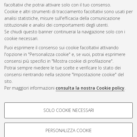
patologia
, 31 Ciclo. DOI 10.6092/unibo/amsdottorato/8819.
facoltativi che potrai attivare solo con il tuo consenso.
Cookie e altri strumenti di tracciamento facoltativi sono usati per
Questa lista e' stata generata il
Sat Aug 8 20:32:20 2026
analisi statistiche, misure sull'efficacia della comunicazione
CEST
.
istituzionale e analisi dei comportamenti degli utenti.
Se chiudi questo banner continuerai la navigazione solo con i
cookie necessari.
Atom
Puoi esprimere il consenso sui cookie facoltativi attivando
Rss 1.0
l'opzione in "Personalizza cookie" e, se vuoi, potrai esprimere
consensi più specifici in "Mostra cookie di profilazione".
Rss 2.0
Potrai sempre rivedere le tue scelte e verificare lo stato dei
consensi rientrando nella sezione "Impostazione cookie" del
sito.
AMS Dottorato
Per maggiori informazioni
consulta la nostra Cookie policy
.
ISSN: 2038-7946
Servizio implementato e gestito da
AlmaDL
COOKIE DI PROFILAZIONE -
Impostazioni Cookie
SOLO COOKIE NECESSARI
Informativa sulla privacy
FACOLTATIVI
Condizioni d’uso del sito
Si tratta di cookie utilizzati per analizzare le caratteristiche della
navigazione degli utenti, creare profili in base al loro comportamento
PERSONALIZZA COOKIE
sul sito, per analisi di marketing.