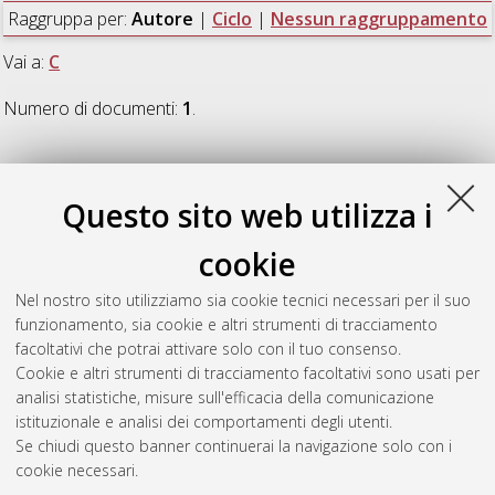
Raggruppa per:
Autore
|
Ciclo
|
Nessun raggruppamento
Vai a:
C
Numero di documenti:
1
.
C
Questo sito web utilizza i
Carretta, Elisa
(2009)
L'impiego del modello di Rash per la
cookie
valutazione della soddisfazione del paziente nell'ambito delle
strutture sanitarie di ricovero
, [Dissertation thesis], Alma
Nel nostro sito utilizziamo sia cookie tecnici necessari per il suo
Mater Studiorum Università di Bologna. Dottorato di ricerca in
funzionamento, sia cookie e altri strumenti di tracciamento
Sanità pubblica e medicina del lavoro
, 21 Ciclo.
facoltativi che potrai attivare solo con il tuo consenso.
Cookie e altri strumenti di tracciamento facoltativi sono usati per
Questa lista e' stata generata il
Sat Aug 8 20:33:19 2026
analisi statistiche, misure sull'efficacia della comunicazione
CEST
.
istituzionale e analisi dei comportamenti degli utenti.
Se chiudi questo banner continuerai la navigazione solo con i
cookie necessari.
Atom