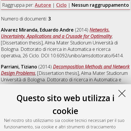
Raggruppa per:
Autore
|
Ciclo
|
Nessun raggruppamento
Numero di documenti:
3
.
Alvarez Miranda, Eduardo Andre
(2014)
Networks,
Uncertainty, Applications and a Crusade for Optimality
,
[Dissertation thesis], Alma Mater Studiorum Università di
Bologna. Dottorato di ricerca in
Automatica e ricerca
operativa
, 26 Ciclo. DOI 10.6092/unibo/amsdottorato/6414.
Parriani, Tiziano
(2014)
Decomposition Methods and Network
Design Problems
, [Dissertation thesis], Alma Mater Studiorum
Università di Bologna. Dottorato di ricerca in
Automatica e
ricerca operativa
, 26 Ciclo. DOI
10.6092/unibo/amsdottorato/6551.
Questo sito web utilizza i
Tubertini, Paolo
(2014)
Operational research applied to
cookie
regional healthcare system
, [Dissertation thesis], Alma Mater
Studiorum Università di Bologna. Dottorato di ricerca in
Nel nostro sito utilizziamo sia cookie tecnici necessari per il suo
Automatica e ricerca operativa
, 26 Ciclo. DOI
funzionamento, sia cookie e altri strumenti di tracciamento
10.6092/unibo/amsdottorato/6541.