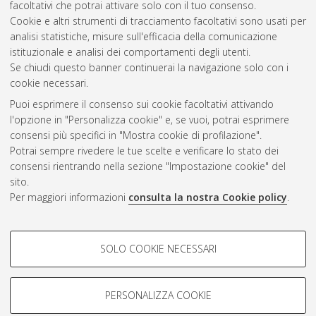
facoltativi che potrai attivare solo con il tuo consenso.
Cookie e altri strumenti di tracciamento facoltativi sono usati per
Questa lista e' stata generata il
Thu Aug 6 20:32:10 2026
analisi statistiche, misure sull'efficacia della comunicazione
CEST
.
istituzionale e analisi dei comportamenti degli utenti.
Se chiudi questo banner continuerai la navigazione solo con i
cookie necessari.
Atom
Puoi esprimere il consenso sui cookie facoltativi attivando
Rss 1.0
l'opzione in "Personalizza cookie" e, se vuoi, potrai esprimere
consensi più specifici in "Mostra cookie di profilazione".
Rss 2.0
Potrai sempre rivedere le tue scelte e verificare lo stato dei
consensi rientrando nella sezione "Impostazione cookie" del
sito.
AMS Dottorato
Per maggiori informazioni
consulta la nostra Cookie policy
.
ISSN: 2038-7946
Servizio implementato e gestito da
AlmaDL
COOKIE DI PROFILAZIONE -
Impostazioni Cookie
SOLO COOKIE NECESSARI
Informativa sulla privacy
FACOLTATIVI
Condizioni d’uso del sito
Si tratta di cookie utilizzati per analizzare le caratteristiche della
navigazione degli utenti, creare profili in base al loro comportamento
PERSONALIZZA COOKIE
sul sito, per analisi di marketing.