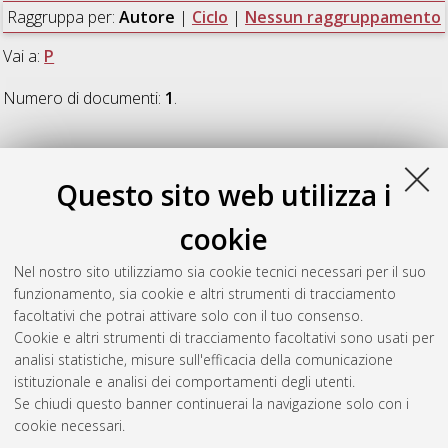
Raggruppa per:
Autore
|
Ciclo
|
Nessun raggruppamento
Vai a:
P
Numero di documenti:
1
.
P
Questo sito web utilizza i
Pesce, Antonello
(2021)
The parametrix method for SPDEs
cookie
and conditional transition densities
, [Dissertation thesis], Alma
Mater Studiorum Università di Bologna. Dottorato di ricerca in
Nel nostro sito utilizziamo sia cookie tecnici necessari per il suo
Matematica
, 33 Ciclo. DOI
funzionamento, sia cookie e altri strumenti di tracciamento
10.48676/unibo/amsdottorato/9728.
facoltativi che potrai attivare solo con il tuo consenso.
Cookie e altri strumenti di tracciamento facoltativi sono usati per
Questa lista e' stata generata il
Sat Aug 8 20:32:33 2026
analisi statistiche, misure sull'efficacia della comunicazione
CEST
.
istituzionale e analisi dei comportamenti degli utenti.
Se chiudi questo banner continuerai la navigazione solo con i
cookie necessari.
Atom