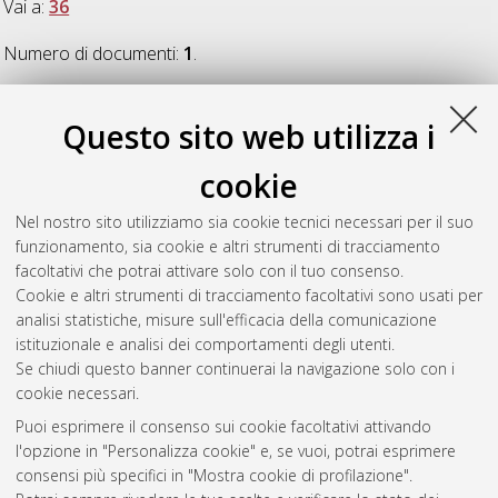
Vai a:
36
Numero di documenti:
1
.
36
Questo sito web utilizza i
cookie
Vecchi, Lorenzo
(2023)
The combinatorics of Hilbert-Poincaré
series of matroids
, [Dissertation thesis], Alma Mater
Nel nostro sito utilizziamo sia cookie tecnici necessari per il suo
Studiorum Università di Bologna. Dottorato di ricerca in
funzionamento, sia cookie e altri strumenti di tracciamento
Matematica
, 36 Ciclo. DOI
facoltativi che potrai attivare solo con il tuo consenso.
10.48676/unibo/amsdottorato/11116.
Cookie e altri strumenti di tracciamento facoltativi sono usati per
analisi statistiche, misure sull'efficacia della comunicazione
Questa lista e' stata generata il
Fri Aug 7 20:33:41 2026 CEST
.
istituzionale e analisi dei comportamenti degli utenti.
Se chiudi questo banner continuerai la navigazione solo con i
cookie necessari.
Atom
Puoi esprimere il consenso sui cookie facoltativi attivando
Rss 1.0
l'opzione in "Personalizza cookie" e, se vuoi, potrai esprimere
consensi più specifici in "Mostra cookie di profilazione".
Rss 2.0