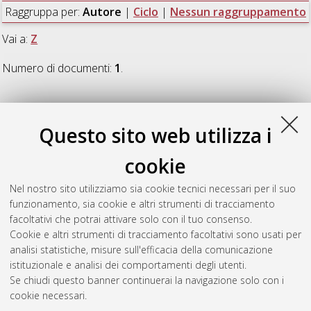
Raggruppa per:
Autore
|
Ciclo
|
Nessun raggruppamento
Vai a:
Z
Numero di documenti:
1
.
Z
Questo sito web utilizza i
Zanini, Gaia
(2007)
The Holiness of Healing: "Un Corso in
cookie
Miracoli" e la questione dell'esoterismo
, [Dissertation thesis],
Alma Mater Studiorum Università di Bologna. Dottorato di
Nel nostro sito utilizziamo sia cookie tecnici necessari per il suo
ricerca in
Studi religiosi: scienze sociali e studi storici delle
funzionamento, sia cookie e altri strumenti di tracciamento
religioni
, 18 Ciclo. DOI 10.6092/unibo/amsdottorato/257.
facoltativi che potrai attivare solo con il tuo consenso.
Cookie e altri strumenti di tracciamento facoltativi sono usati per
Questa lista e' stata generata il
Mon Aug 10 20:32:17 2026
analisi statistiche, misure sull'efficacia della comunicazione
CEST
.
istituzionale e analisi dei comportamenti degli utenti.
Se chiudi questo banner continuerai la navigazione solo con i
cookie necessari.
Atom