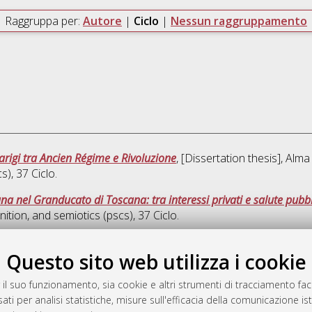
Raggruppa per:
Autore
|
Ciclo
|
Nessun raggruppamento
 Parigi tra Ancien Régime e Rivoluzione
, [Dissertation thesis], Al
cs)
, 37 Ciclo.
na nel Granducato di Toscana: tra interessi privati e salute pubb
nition, and semiotics (pscs)
, 37 Ciclo.
Quest
Questo sito web utilizza i cookie
 il suo funzionamento, sia cookie e altri strumenti di tracciamento faco
rato
ati per analisi statistiche, misure sull'efficacia della comunicazione is
-7946