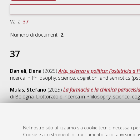
Vai a:
37
Numero di documenti:
2
.
37
Danieli, Elena
(2025)
Arte, scienza e politica: l'ostetricia a
ricerca in
Philosophy, science, cognition, and semiotics (ps
Mulas, Stefano
(2025)
La farmacia e la chimica paracelsia
di Bologna. Dottorato di ricerca in
Philosophy, science, cog
Nel nostro sito utilizziamo sia cookie tecnici necessari per
AMS Dotto
Atom
Cookie e altri strumenti di tracciamento facoltativi sono us
ISSN: 2038