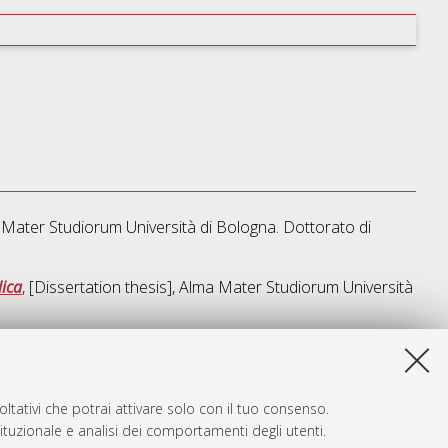
ma Mater Studiorum Università di Bologna. Dottorato di
lica
, [Dissertation thesis], Alma Mater Studiorum Università
a lista e' stata generata il
Wed Aug 5 20:34:48 2026 CEST
.
ltativi che potrai attivare solo con il tuo consenso.
tituzionale e analisi dei comportamenti degli utenti.