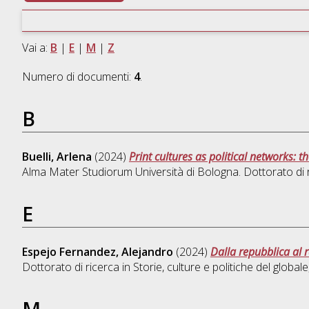
Vai a:
B
|
E
|
M
|
Z
Numero di documenti:
4
.
B
Buelli, Arlena
(2024)
Print cultures as political networks: 
Alma Mater Studiorum Università di Bologna. Dottorato di 
E
Espejo Fernandez, Alejandro
(2024)
Dalla repubblica al 
Dottorato di ricerca in
Storie, culture e politiche del globale
M