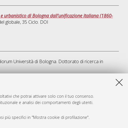
o e urbanistico di Bologna dall'unificazione italiana (1860-
del globale
, 35 Ciclo. DOI
diorum Università di Bologna. Dottorato di ricerca in
a lista e' stata generata il
Thu Aug 6 20:35:11 2026 CEST
.
ltativi che potrai attivare solo con il tuo consenso.
tituzionale e analisi dei comportamenti degli utenti.
i più specifici in "Mostra cookie di profilazione".