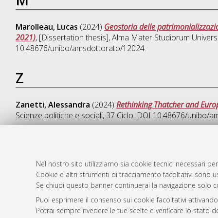
Marolleau, Lucas
(2024)
Geostoria delle patrimonializzazio
2021)
, [Dissertation thesis], Alma Mater Studiorum Universi
10.48676/unibo/amsdottorato/12024.
Z
Zanetti, Alessandra
(2024)
Rethinking Thatcher and Europ
Scienze politiche e sociali
, 37 Ciclo. DOI 10.48676/unibo/
Nel nostro sito utilizziamo sia cookie tecnici necessari per
AMS Dotto
Atom
Cookie e altri strumenti di tracciamento facoltativi sono us
ISSN: 2038
Rss 1.0
Se chiudi questo banner continuerai la navigazione solo c
Servizio i
Puoi esprimere il consenso sui cookie facoltativi attivando
Rss 2.0
Impostazio
Potrai sempre rivedere le tue scelte e verificare lo stato 
Informativa