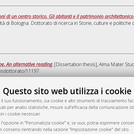
ni di un centro storico. Gli abitanti e il patrimonio architettonic
tà di Bologna. Dottorato di ricerca in
Storie, culture e politiche 
e. An alternative reading
, [Dissertation thesis], Alma Mater Stu
amsdottorato/11197.
Quest
Questo sito web utilizza i cookie
 il suo funzionamento, sia cookie e altri strumenti di tracciamento faco
rato
ati per analisi statistiche, misure sull'efficacia della comunicazione is
-7946
on i cookie necessari.
mplementato e gestito da
AlmaDL
 l'opzione in "Personalizza cookie" e, se vuoi, potrai esprimere consens
ni Cookie
dei consensi rientrando nella sezione "Impostazione cookie" del sito.
 sulla privacy