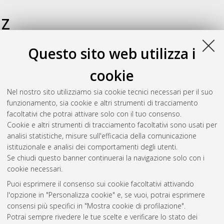
Z
Questo sito web utilizza i
Zanette, Enrico
(2012)
Storie di vita e rivoluzione. Biografie e
autobiografie di comunardi (1871-1886)
, [Dissertation thesis],
cookie
Alma Mater Studiorum Università di Bologna. Dottorato di
ricerca in
Storia: indirizzo internazionale " Comunicazione
Nel nostro sito utilizziamo sia cookie tecnici necessari per il suo
politica dall'antichità al XX secolo"
, 24 Ciclo. DOI
funzionamento, sia cookie e altri strumenti di tracciamento
10.6092/unibo/amsdottorato/5134.
facoltativi che potrai attivare solo con il tuo consenso.
Cookie e altri strumenti di tracciamento facoltativi sono usati per
Questa lista e' stata generata il
Thu Aug 6 20:35:10 2026
analisi statistiche, misure sull'efficacia della comunicazione
CEST
.
istituzionale e analisi dei comportamenti degli utenti.
Se chiudi questo banner continuerai la navigazione solo con i
cookie necessari.
Atom
Puoi esprimere il consenso sui cookie facoltativi attivando
Rss 1.0
l'opzione in "Personalizza cookie" e, se vuoi, potrai esprimere
consensi più specifici in "Mostra cookie di profilazione".
Rss 2.0
Potrai sempre rivedere le tue scelte e verificare lo stato dei