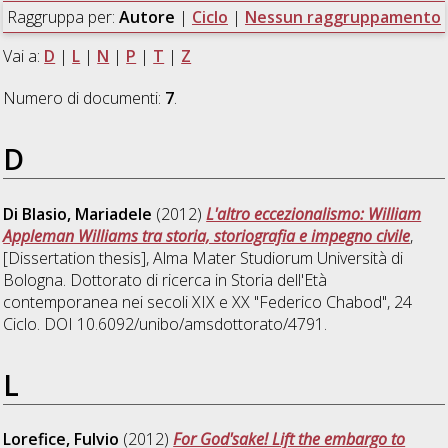
Raggruppa per:
Autore
|
Ciclo
|
Nessun raggruppamento
Vai a:
D
|
L
|
N
|
P
|
T
|
Z
Numero di documenti:
7
.
D
Di Blasio, Mariadele
(2012)
L'altro eccezionalismo: William
Appleman Williams tra storia, storiografia e impegno civile
,
[Dissertation thesis], Alma Mater Studiorum Università di
Bologna. Dottorato di ricerca in
Storia dell'Età
contemporanea nei secoli XIX e XX "Federico Chabod"
, 24
Ciclo. DOI 10.6092/unibo/amsdottorato/4791.
L
Lorefice, Fulvio
(2012)
For God'sake! Lift the embargo to