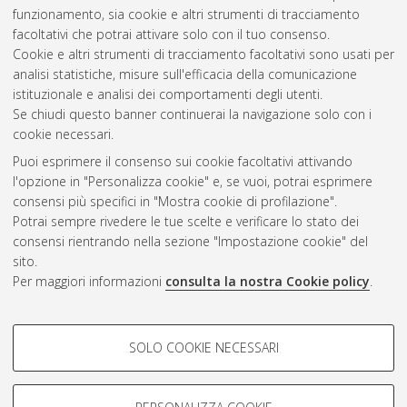
Università di Bologna. Dottorato di ricerca in
Scienze storiche
funzionamento, sia cookie e altri strumenti di tracciamento
e archeologiche. Memoria, civilta' e patrimonio
, 36 Ciclo.
facoltativi che potrai attivare solo con il tuo consenso.
Cookie e altri strumenti di tracciamento facoltativi sono usati per
Questa lista e' stata generata il
Thu Aug 6 20:32:23 2026
analisi statistiche, misure sull'efficacia della comunicazione
CEST
.
istituzionale e analisi dei comportamenti degli utenti.
Se chiudi questo banner continuerai la navigazione solo con i
cookie necessari.
Atom
Puoi esprimere il consenso sui cookie facoltativi attivando
Rss 1.0
l'opzione in "Personalizza cookie" e, se vuoi, potrai esprimere
consensi più specifici in "Mostra cookie di profilazione".
Rss 2.0
Potrai sempre rivedere le tue scelte e verificare lo stato dei
consensi rientrando nella sezione "Impostazione cookie" del
sito.
AMS Dottorato
Per maggiori informazioni
consulta la nostra Cookie policy
.
ISSN: 2038-7946
Servizio implementato e gestito da
AlmaDL
COOKIE DI PROFILAZIONE -
Impostazioni Cookie
SOLO COOKIE NECESSARI
Informativa sulla privacy
FACOLTATIVI
Condizioni d’uso del sito
Si tratta di cookie utilizzati per analizzare le caratteristiche della
navigazione degli utenti, creare profili in base al loro comportamento