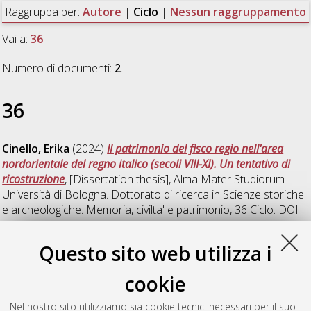
Raggruppa per:
Autore
|
Ciclo
|
Nessun raggruppamento
Vai a:
36
Numero di documenti:
2
.
36
Cinello, Erika
(2024)
Il patrimonio del fisco regio nell'area
nordorientale del regno italico (secoli VIII-XI). Un tentativo di
ricostruzione
, [Dissertation thesis], Alma Mater Studiorum
Università di Bologna. Dottorato di ricerca in
Scienze storiche
e archeologiche. Memoria, civilta' e patrimonio
, 36 Ciclo. DOI
10.48676/unibo/amsdottorato/11465.
Questo sito web utilizza i
Jimenez de Cisneros Ortiz, Miguel Maria
(2024)
The
scholastic role of the Order of Preachers in cities without a
cookie
university: the conventual schola of Santa Catalina in Barcelona
(13th century).
, [Dissertation thesis], Alma Mater Studiorum
Nel nostro sito utilizziamo sia cookie tecnici necessari per il suo