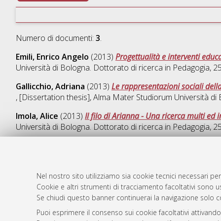
Numero di documenti:
3
.
Emili, Enrico Angelo
(2013)
Progettualità e interventi educa
Università di Bologna. Dottorato di ricerca in
Pedagogia
, 2
Gallicchio, Adriana
(2013)
Le rappresentazioni sociali dell
, [Dissertation thesis], Alma Mater Studiorum Università di
Imola, Alice
(2013)
Il filo di Arianna - Una ricerca multi ed
Università di Bologna. Dottorato di ricerca in
Pedagogia
, 2
Nel nostro sito utilizziamo sia cookie tecnici necessari per
AMS Dotto
Atom
Cookie e altri strumenti di tracciamento facoltativi sono us
ISSN: 2038
Se chiudi questo banner continuerai la navigazione solo c
Rss 1.0
Servizio i
Puoi esprimere il consenso sui cookie facoltativi attivando
Rss 2.0
Impostazio