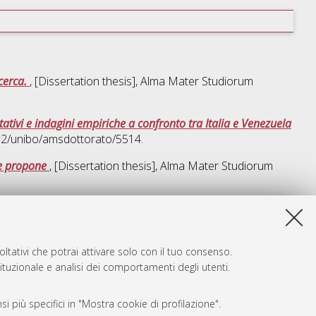
icerca.
, [Dissertation thesis], Alma Mater Studiorum
tativi e indagini empiriche a confronto tra Italia e Venezuela
092/unibo/amsdottorato/5514.
ile propone
, [Dissertation thesis], Alma Mater Studiorum
a lista e' stata generata il
Wed Aug 5 20:33:39 2026 CEST
.
ltativi che potrai attivare solo con il tuo consenso.
tituzionale e analisi dei comportamenti degli utenti.
i più specifici in "Mostra cookie di profilazione".