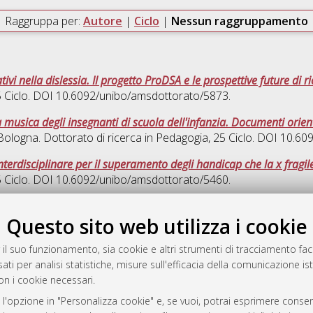
Raggruppa per:
Autore
|
Ciclo
|
Nessun raggruppamento
tivi nella dislessia. Il progetto ProDSA e le prospettive future di r
5 Ciclo. DOI 10.6092/unibo/amsdottorato/5873.
a musica degli insegnanti di scuola dell'infanzia. Documenti orien
 Bologna. Dottorato di ricerca in
Pedagogia
, 25 Ciclo. DOI 10.6
 interdisciplinare per il superamento degli handicap che la x frag
5 Ciclo. DOI 10.6092/unibo/amsdottorato/5460.
Quest
Questo sito web utilizza i cookie
 il suo funzionamento, sia cookie e altri strumenti di tracciamento faco
rato
ati per analisi statistiche, misure sull'efficacia della comunicazione is
-7946
on i cookie necessari.
mplementato e gestito da
AlmaDL
 l'opzione in "Personalizza cookie" e, se vuoi, potrai esprimere consens
ni Cookie