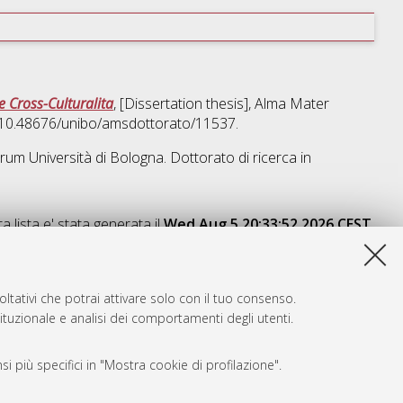
e Cross-Culturalita
, [Dissertation thesis], Alma Mater
I 10.48676/unibo/amsdottorato/11537.
orum Università di Bologna. Dottorato di ricerca in
a lista e' stata generata il
Wed Aug 5 20:33:52 2026 CEST
.
ltativi che potrai attivare solo con il tuo consenso.
tituzionale e analisi dei comportamenti degli utenti.
i più specifici in "Mostra cookie di profilazione".