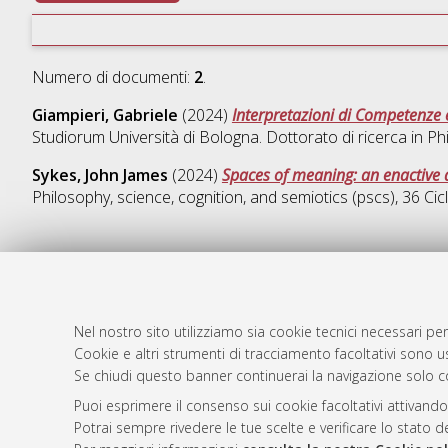
Numero di documenti:
2
.
Giampieri, Gabriele
(2024)
Interpretazioni di Competenze e 
Studiorum Università di Bologna. Dottorato di ricerca in
Phi
Sykes, John James
(2024)
Spaces of meaning: an enactive 
Philosophy, science, cognition, and semiotics (pscs)
, 36 Ci
AMS Dotto
Atom
ISSN: 2038
Nel nostro sito utilizziamo sia cookie tecnici necessari per
Rss 1.0
Servizio i
Cookie e altri strumenti di tracciamento facoltativi sono us
Se chiudi questo banner continuerai la navigazione solo c
Rss 2.0
Impostazio
Informativa
Puoi esprimere il consenso sui cookie facoltativi attivando
Condizioni 
Potrai sempre rivedere le tue scelte e verificare lo stato 