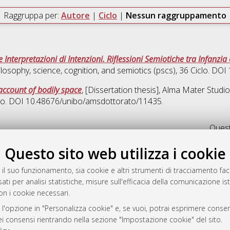
Raggruppa per:
Autore
|
Ciclo
|
Nessun raggruppamento
Interpretazioni di Intenzioni. Riflessioni Semiotiche tra Infanzia 
losophy, science, cognition, and semiotics (pscs)
, 36 Ciclo. DO
account of bodily space
, [Dissertation thesis], Alma Mater Studi
clo. DOI 10.48676/unibo/amsdottorato/11435.
Quest
Questo sito web utilizza i cookie
rato
-7946
 il suo funzionamento, sia cookie e altri strumenti di tracciamento faco
mplementato e gestito da
AlmaDL
ati per analisi statistiche, misure sull'efficacia della comunicazione is
on i cookie necessari.
ni Cookie
 sulla privacy
 l'opzione in "Personalizza cookie" e, se vuoi, potrai esprimere consens
d’uso del sito
dei consensi rientrando nella sezione "Impostazione cookie" del sito.