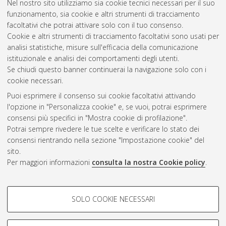
Nel nostro sito utilizziamo sia cookie tecnici necessari per il suo
[Dissertation thesis], Alma Mater Studiorum Università di
funzionamento, sia cookie e altri strumenti di tracciamento
Bologna. Dottorato di ricerca in
Semiotica
, 19 Ciclo. DOI
facoltativi che potrai attivare solo con il tuo consenso.
10.6092/unibo/amsdottorato/1091.
Cookie e altri strumenti di tracciamento facoltativi sono usati per
analisi statistiche, misure sull'efficacia della comunicazione
Questa lista e' stata generata il
Fri Aug 7 20:34:08 2026 CEST
.
istituzionale e analisi dei comportamenti degli utenti.
Se chiudi questo banner continuerai la navigazione solo con i
cookie necessari.
Atom
Puoi esprimere il consenso sui cookie facoltativi attivando
Rss 1.0
l'opzione in "Personalizza cookie" e, se vuoi, potrai esprimere
consensi più specifici in "Mostra cookie di profilazione".
Rss 2.0
Potrai sempre rivedere le tue scelte e verificare lo stato dei
consensi rientrando nella sezione "Impostazione cookie" del
sito.
AMS Dottorato
Per maggiori informazioni
consulta la nostra Cookie policy
.
ISSN: 2038-7946
Servizio implementato e gestito da
AlmaDL
Impostazioni Cookie
COOKIE DI PROFILAZIONE -
SOLO COOKIE NECESSARI
Informativa sulla privacy
FACOLTATIVI
Condizioni d’uso del sito
Si tratta di cookie utilizzati per analizzare le caratteristiche della