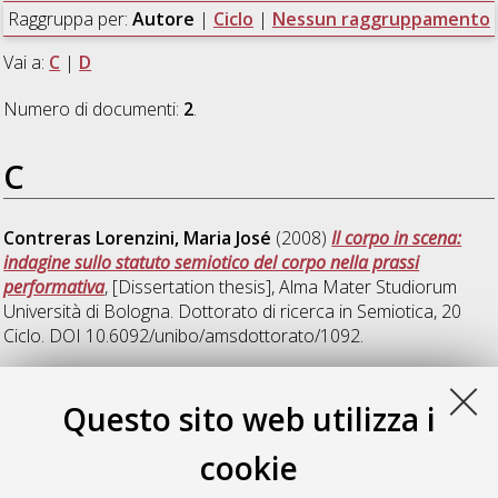
Raggruppa per:
Autore
|
Ciclo
|
Nessun raggruppamento
Vai a:
C
|
D
Numero di documenti:
2
.
C
Contreras Lorenzini, Maria José
(2008)
Il corpo in scena:
indagine sullo statuto semiotico del corpo nella prassi
performativa
, [Dissertation thesis], Alma Mater Studiorum
Università di Bologna. Dottorato di ricerca in
Semiotica
, 20
Ciclo. DOI 10.6092/unibo/amsdottorato/1092.
D
Questo sito web utilizza i
cookie
De Bernardis, Mattia
(2008)
La questione percettiva in
semiotica. Linee fondamentali e sviluppi della ricerca
,