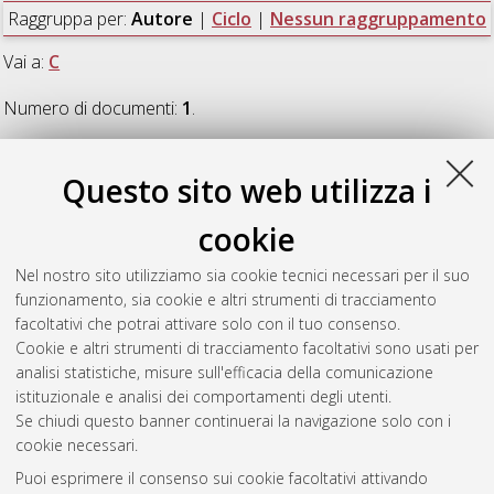
Raggruppa per:
Autore
|
Ciclo
|
Nessun raggruppamento
Vai a:
C
Numero di documenti:
1
.
C
Questo sito web utilizza i
cookie
Chiessi, Alessandro
(2013)
Mandeville e l'uomorismo del
male minore
, [Dissertation thesis], Alma Mater Studiorum
Nel nostro sito utilizziamo sia cookie tecnici necessari per il suo
Università di Bologna. Dottorato di ricerca in
Filosofie della
funzionamento, sia cookie e altri strumenti di tracciamento
cultura
, 25 Ciclo. DOI 10.6092/unibo/amsdottorato/6135.
facoltativi che potrai attivare solo con il tuo consenso.
Cookie e altri strumenti di tracciamento facoltativi sono usati per
Questa lista e' stata generata il
Wed Aug 5 20:31:43 2026
analisi statistiche, misure sull'efficacia della comunicazione
CEST
.
istituzionale e analisi dei comportamenti degli utenti.
Se chiudi questo banner continuerai la navigazione solo con i
cookie necessari.
Atom
Puoi esprimere il consenso sui cookie facoltativi attivando
Rss 1.0