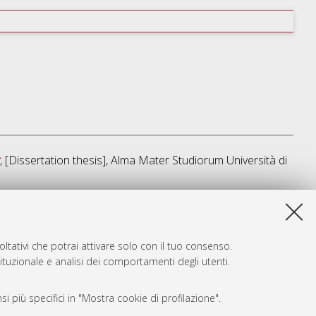
, [Dissertation thesis], Alma Mater Studiorum Università di
sta lista e' stata generata il
Fri Aug 7 20:33:12 2026 CEST
.
ltativi che potrai attivare solo con il tuo consenso.
tituzionale e analisi dei comportamenti degli utenti.
i più specifici in "Mostra cookie di profilazione".