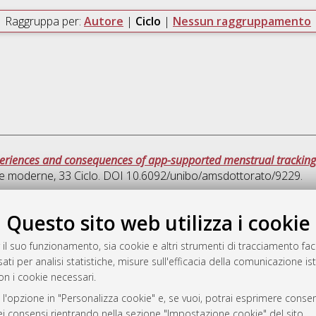
Raggruppa per:
Autore
|
Ciclo
|
Nessun raggruppamento
 experiences and consequences of app-supported menstrual tracking
ure moderne
, 33 Ciclo. DOI 10.6092/unibo/amsdottorato/9229.
Que
Questo sito web utilizza i cookie
 il suo funzionamento, sia cookie e altri strumenti di tracciamento faco
rato
ati per analisi statistiche, misure sull'efficacia della comunicazione is
-7946
on i cookie necessari.
mplementato e gestito da
AlmaDL
 l'opzione in "Personalizza cookie" e, se vuoi, potrai esprimere consens
ni Cookie
dei consensi rientrando nella sezione "Impostazione cookie" del sito.