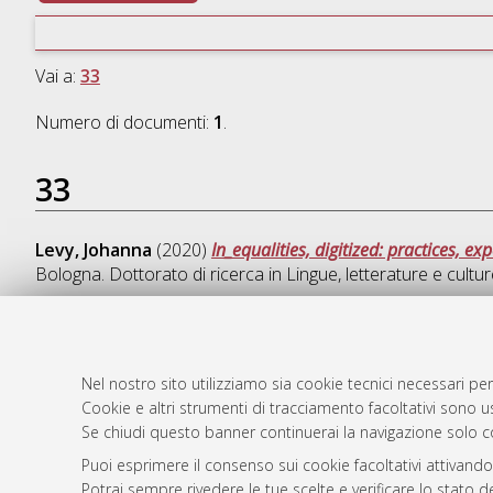
Vai a:
33
Numero di documenti:
1
.
33
Levy, Johanna
(2020)
In_equalities, digitized: practices,
Bologna. Dottorato di ricerca in
Lingue, letterature e cult
Nel nostro sito utilizziamo sia cookie tecnici necessari per
AMS Dotto
Atom
Cookie e altri strumenti di tracciamento facoltativi sono us
ISSN: 2038
Se chiudi questo banner continuerai la navigazione solo c
Rss 1.0
Servizio i
Puoi esprimere il consenso sui cookie facoltativi attivando
Rss 2.0
Impostazio
Potrai sempre rivedere le tue scelte e verificare lo stato 