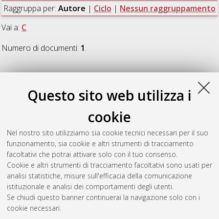
Raggruppa per:
Autore
|
Ciclo
|
Nessun raggruppamento
Vai a:
C
Numero di documenti:
1
.
C
Questo sito web utilizza i
Crivellaro, Francesca
(2011)
Economie locali, mondi globali.
cookie
Per un'etnografia del microcredito in Italia
, [Dissertation
thesis], Alma Mater Studiorum Università di Bologna.
Nel nostro sito utilizziamo sia cookie tecnici necessari per il suo
Dottorato di ricerca in
Cooperazione internazionale e
funzionamento, sia cookie e altri strumenti di tracciamento
politiche per lo sviluppo sostenibile
, 23 Ciclo.
facoltativi che potrai attivare solo con il tuo consenso.
Cookie e altri strumenti di tracciamento facoltativi sono usati per
Questa lista e' stata generata il
Sat Aug 8 20:33:07 2026
analisi statistiche, misure sull'efficacia della comunicazione
CEST
.
istituzionale e analisi dei comportamenti degli utenti.
Se chiudi questo banner continuerai la navigazione solo con i
cookie necessari.
Atom