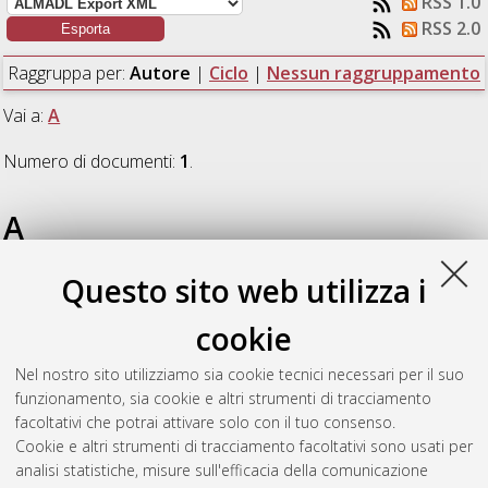
RSS 1.0
RSS 2.0
Raggruppa per:
Autore
|
Ciclo
|
Nessun raggruppamento
Vai a:
A
Numero di documenti:
1
.
A
Questo sito web utilizza i
Aviles Loayza, Sonia Victoria
(2010)
CAMINOS ANTIGUOS
DEL NUEVO MUNDO Bolivia - Sudamérica, Siglos XIV - XVII,
cookie
através de fuentes arqueológicas y etnohistóricas
, [Dissertation
thesis], Alma Mater Studiorum Università di Bologna.
Nel nostro sito utilizziamo sia cookie tecnici necessari per il suo
Dottorato di ricerca in
Bisanzio ed Eurasia
, 21 Ciclo. DOI
funzionamento, sia cookie e altri strumenti di tracciamento
10.6092/unibo/amsdottorato/2979.
facoltativi che potrai attivare solo con il tuo consenso.
Cookie e altri strumenti di tracciamento facoltativi sono usati per
Questa lista e' stata generata il
Thu Aug 6 20:33:02 2026
analisi statistiche, misure sull'efficacia della comunicazione
CEST
.