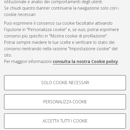
istituzionale e analisi dei comportamenti degli utenti.
Se chiudi questo banner continuerai la navigazione solo con i
cookie necessari.
Atom
Puoi esprimere il consenso sui cookie facoltativi attivando
Rss 1.0
l'opzione in "Personalizza cookie" e, se vuoi, potrai esprimere
consensi più specifici in "Mostra cookie di profilazione".
Rss 2.0
Potrai sempre rivedere le tue scelte e verificare lo stato dei
consensi rientrando nella sezione "Impostazione cookie" del
sito.
AMS Dottorato
Per maggiori informazioni
consulta la nostra Cookie policy
.
ISSN: 2038-7946
Servizio implementato e gestito da
AlmaDL
COOKIE DI PROFILAZIONE -
Impostazioni Cookie
SOLO COOKIE NECESSARI
Informativa sulla privacy
FACOLTATIVI
Condizioni d’uso del sito
Si tratta di cookie utilizzati per analizzare le caratteristiche della
navigazione degli utenti, creare profili in base al loro comportamento
PERSONALIZZA COOKIE
sul sito, per analisi di marketing.
Mostra cookie di profilazione
ACCETTA TUTTI I COOKIE
Google/Youtube Video
© ALMA MATER STUDIORUM - Università di Bologna, 2007-2026.
COOKIE TECNICI - NECESSARI