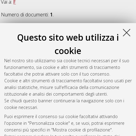
Vai a:
F
Numero di documenti:
1
.
F
Questo sito web utilizza i
cookie
Focardi, Emanuela
(2007)
Ivan Alekseevic Bunin: immagini
d'amore attraverso "Viali oscuri"
, [Dissertation thesis], Alma
Nel nostro sito utilizziamo sia cookie tecnici necessari per il suo
Mater Studiorum Università di Bologna. Dottorato di ricerca in
funzionamento, sia cookie e altri strumenti di tracciamento
Scienza della traduzione
, 18 Ciclo.
facoltativi che potrai attivare solo con il tuo consenso.
Cookie e altri strumenti di tracciamento facoltativi sono usati per
Questa lista e' stata generata il
Thu Aug 6 20:33:22 2026
analisi statistiche, misure sull'efficacia della comunicazione
CEST
.
istituzionale e analisi dei comportamenti degli utenti.
Se chiudi questo banner continuerai la navigazione solo con i
cookie necessari.
Atom
Puoi esprimere il consenso sui cookie facoltativi attivando
Rss 1.0
l'opzione in "Personalizza cookie" e, se vuoi, potrai esprimere
consensi più specifici in "Mostra cookie di profilazione".
Rss 2.0