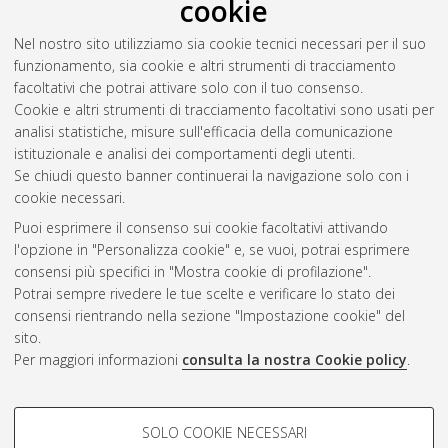
cookie
[Dissertation thesis], Alma Mater Studiorum Università di
Bologna. Dottorato di ricerca in
Traduzione, interpretazione e
Nel nostro sito utilizziamo sia cookie tecnici necessari per il suo
interculturalità
, 27 Ciclo. DOI
funzionamento, sia cookie e altri strumenti di tracciamento
10.6092/unibo/amsdottorato/7728.
facoltativi che potrai attivare solo con il tuo consenso.
Cookie e altri strumenti di tracciamento facoltativi sono usati per
Questa lista e' stata generata il
Wed Aug 5 20:33:45 2026
analisi statistiche, misure sull'efficacia della comunicazione
CEST
.
istituzionale e analisi dei comportamenti degli utenti.
Se chiudi questo banner continuerai la navigazione solo con i
cookie necessari.
Atom
Puoi esprimere il consenso sui cookie facoltativi attivando
Rss 1.0
l'opzione in "Personalizza cookie" e, se vuoi, potrai esprimere
consensi più specifici in "Mostra cookie di profilazione".
Rss 2.0
Potrai sempre rivedere le tue scelte e verificare lo stato dei
consensi rientrando nella sezione "Impostazione cookie" del
sito.
AMS Dottorato
Per maggiori informazioni
consulta la nostra Cookie policy
.
ISSN: 2038-7946
Servizio implementato e gestito da
AlmaDL
COOKIE DI PROFILAZIONE -
Impostazioni Cookie
SOLO COOKIE NECESSARI
Informativa sulla privacy
FACOLTATIVI