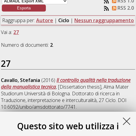
RSS 1.0
RSS 2.0
Raggruppa per:
Autore
|
Ciclo
|
Nessun raggruppamento
Vai a:
27
Numero di documenti:
2
.
27
Cavallo, Stefania
(2016)
Il controllo qualità nella traduzione
della manualistica tecnica
, [Dissertation thesis], Alma Mater
Studiorum Università di Bologna. Dottorato di ricerca in
Traduzione, interpretazione e interculturalità
, 27 Ciclo. DOI
10.6092/unibo/amsdottorato/7741.
Tondi, Nicola
(2016)
Il mercato dell’Audiodescrizione italiano.
Questo sito web utilizza i
Un’analisi dell’offerta e della potenziale domanda di prodotti
audiovisivi accessibili a spettatori con disabilità visiva.
,