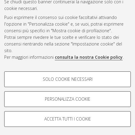
Se chiudi questo banner continuerai la navigazione solo con i
cookie necessari.
Atom
Puoi esprimere il consenso sui cookie facoltativi attivando
Rss 1.0
l'opzione in "Personalizza cookie" e, se vuoi, potrai esprimere
consensi più specifici in "Mostra cookie di profilazione".
Rss 2.0
Potrai sempre rivedere le tue scelte e verificare lo stato dei
consensi rientrando nella sezione "Impostazione cookie" del
sito.
AMS Dottorato
Per maggiori informazioni
consulta la nostra Cookie policy
.
ISSN: 2038-7946
Servizio implementato e gestito da
AlmaDL
COOKIE DI PROFILAZIONE -
Impostazioni Cookie
SOLO COOKIE NECESSARI
Informativa sulla privacy
FACOLTATIVI
Condizioni d’uso del sito
Si tratta di cookie utilizzati per analizzare le caratteristiche della
navigazione degli utenti, creare profili in base al loro comportamento
PERSONALIZZA COOKIE
sul sito, per analisi di marketing.
Mostra cookie di profilazione
ACCETTA TUTTI I COOKIE
Google/Youtube Video
© ALMA MATER STUDIORUM - Università di Bologna, 2007-2026.
COOKIE TECNICI - NECESSARI
Facebook