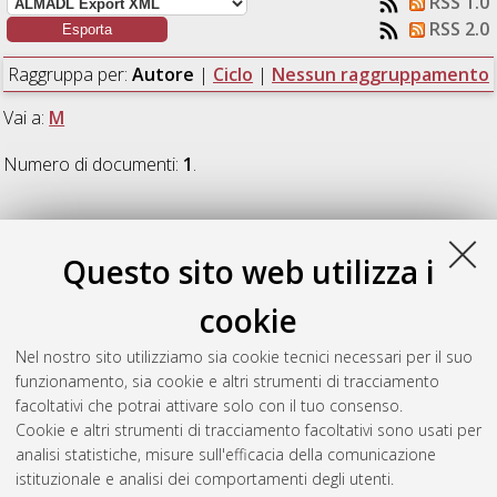
RSS 1.0
RSS 2.0
Raggruppa per:
Autore
|
Ciclo
|
Nessun raggruppamento
Vai a:
M
Numero di documenti:
1
.
M
Questo sito web utilizza i
Maini, Matilde
(2016)
Expressions of the periphery in Brazilian
cookie
contemporary literature
, [Dissertation thesis], Alma Mater
Studiorum Università di Bologna. Dottorato di ricerca in
Nel nostro sito utilizziamo sia cookie tecnici necessari per il suo
Letterature moderne, comparate e postcoloniali
, 28 Ciclo. DOI
funzionamento, sia cookie e altri strumenti di tracciamento
10.6092/unibo/amsdottorato/7441.
facoltativi che potrai attivare solo con il tuo consenso.
Cookie e altri strumenti di tracciamento facoltativi sono usati per
Questa lista e' stata generata il
Wed Aug 5 20:34:50 2026
analisi statistiche, misure sull'efficacia della comunicazione
CEST
.
istituzionale e analisi dei comportamenti degli utenti.