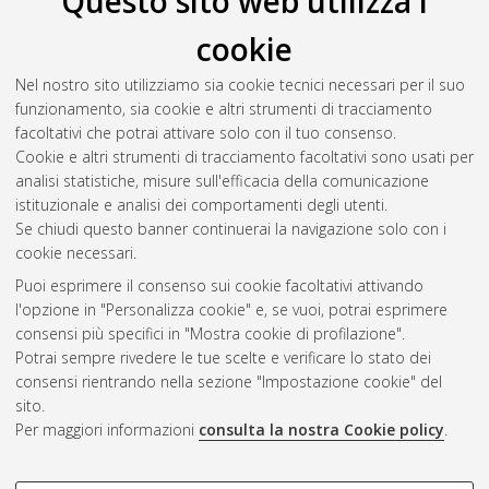
Questo sito web utilizza i
Veglia, Laura
(2007)
Due cosmovisioni a confronto: edizione
cookie
critica e traduzione del libro di Chilam Balam di Manì
,
[Dissertation thesis], Alma Mater Studiorum Università di
Nel nostro sito utilizziamo sia cookie tecnici necessari per il suo
Bologna. Dottorato di ricerca in
Iberistica
, 17 Ciclo. DOI
funzionamento, sia cookie e altri strumenti di tracciamento
10.6092/unibo/amsdottorato/63.
facoltativi che potrai attivare solo con il tuo consenso.
Cookie e altri strumenti di tracciamento facoltativi sono usati per
Questa lista e' stata generata il
Sat Aug 8 20:35:06 2026
analisi statistiche, misure sull'efficacia della comunicazione
CEST
.
istituzionale e analisi dei comportamenti degli utenti.
Se chiudi questo banner continuerai la navigazione solo con i
cookie necessari.
Atom
Puoi esprimere il consenso sui cookie facoltativi attivando
Rss 1.0
l'opzione in "Personalizza cookie" e, se vuoi, potrai esprimere
consensi più specifici in "Mostra cookie di profilazione".
Rss 2.0
Potrai sempre rivedere le tue scelte e verificare lo stato dei
consensi rientrando nella sezione "Impostazione cookie" del
sito.
AMS Dottorato
Per maggiori informazioni
consulta la nostra Cookie policy
.
ISSN: 2038-7946
Servizio implementato e gestito da
AlmaDL
Impostazioni Cookie
COOKIE DI PROFILAZIONE -