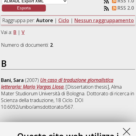
RSS 1.0
RSS 2.0
Raggruppa per:
Autore
|
Ciclo
|
Nessun raggruppamento
Vai a:
B
|
V
Numero di documenti:
2
.
B
Bani, Sara
(2007)
Un caso di traduzione giornalistica
letteraria: Mario Vargas Llosa
, [Dissertation thesis], Alma
Mater Studiorum Università di Bologna. Dottorato di ricerca in
Scienza della traduzione
, 18 Ciclo. DOI
10.6092/unibo/amsdottorato/567.
V