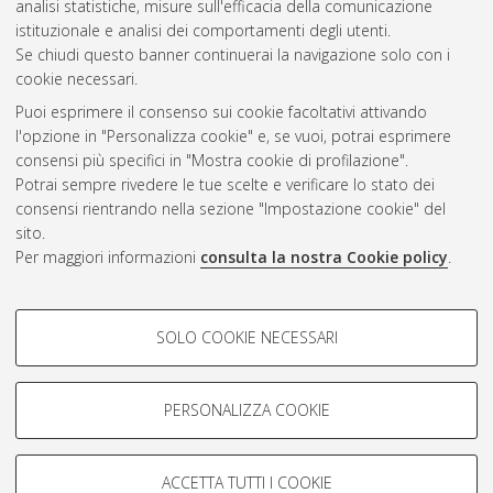
analisi statistiche, misure sull'efficacia della comunicazione
CEST
.
istituzionale e analisi dei comportamenti degli utenti.
Se chiudi questo banner continuerai la navigazione solo con i
cookie necessari.
Atom
Puoi esprimere il consenso sui cookie facoltativi attivando
Rss 1.0
l'opzione in "Personalizza cookie" e, se vuoi, potrai esprimere
consensi più specifici in "Mostra cookie di profilazione".
Rss 2.0
Potrai sempre rivedere le tue scelte e verificare lo stato dei
consensi rientrando nella sezione "Impostazione cookie" del
sito.
AMS Dottorato
Per maggiori informazioni
consulta la nostra Cookie policy
.
ISSN: 2038-7946
Servizio implementato e gestito da
AlmaDL
COOKIE DI PROFILAZIONE -
Impostazioni Cookie
SOLO COOKIE NECESSARI
Informativa sulla privacy
FACOLTATIVI
Condizioni d’uso del sito
Si tratta di cookie utilizzati per analizzare le caratteristiche della
navigazione degli utenti, creare profili in base al loro comportamento
PERSONALIZZA COOKIE
sul sito, per analisi di marketing.
Mostra cookie di profilazione
ACCETTA TUTTI I COOKIE