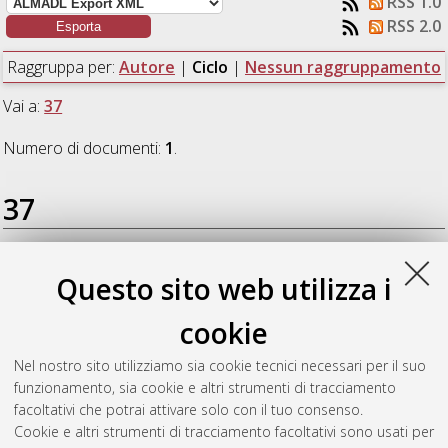
RSS 1.0
RSS 2.0
Raggruppa per:
Autore
|
Ciclo
|
Nessun raggruppamento
Vai a:
37
Numero di documenti:
1
.
37
Gagliano, Chiara
(2025)
From green to speech: a discursive,
Questo sito web utilizza i
terminological, and multimodal analysis of book ecology at
Écosociété and in Francophone publishing
, [Dissertation
cookie
thesis], Alma Mater Studiorum Università di Bologna.
Dottorato di ricerca in
Lingue, letterature e culture moderne:
Nel nostro sito utilizziamo sia cookie tecnici necessari per il suo
Diversita ed inclusione
, 37 Ciclo. DOI
funzionamento, sia cookie e altri strumenti di tracciamento
10.48676/unibo/amsdottorato/12324.
facoltativi che potrai attivare solo con il tuo consenso.
Cookie e altri strumenti di tracciamento facoltativi sono usati per
Questa lista e' stata generata il
Sat Aug 8 20:33:06 2026