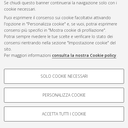
Se chiudi questo banner continuerai la navigazione solo con i
cookie necessari.
Atom
Puoi esprimere il consenso sui cookie facoltativi attivando
Rss 1.0
l'opzione in "Personalizza cookie" e, se vuoi, potrai esprimere
consensi più specifici in "Mostra cookie di profilazione".
Rss 2.0
Potrai sempre rivedere le tue scelte e verificare lo stato dei
consensi rientrando nella sezione "Impostazione cookie" del
AMS Dottorato
sito.
Per maggiori informazioni
consulta la nostra Cookie policy
.
ISSN: 2038-7946
Servizio implementato e gestito da
AlmaDL
Impostazioni Cookie
COOKIE DI PROFILAZIONE -
SOLO COOKIE NECESSARI
Informativa sulla privacy
FACOLTATIVI
Condizioni d’uso del sito
Si tratta di cookie utilizzati per analizzare le caratteristiche della
navigazione degli utenti, creare profili in base al loro comportamento
PERSONALIZZA COOKIE
sul sito, per analisi di marketing.
Mostra cookie di profilazione
ACCETTA TUTTI I COOKIE
Google/Youtube Video
© ALMA MATER STUDIORUM - Università di Bologna, 2007-2026.
COOKIE TECNICI - NECESSARI
Facebook