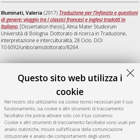
Illuminati, Valeria
(2017)
Traduzione per l'infanzia e questioni
di genere: viaggio tra i classici francesi e inglesi tradotti in
italiano
, [Dissertation thesis], Alma Mater Studiorum
Università di Bologna. Dottorato di ricerca in
Traduzione,
interpretazione e interculturalità
, 28 Ciclo. DOI
10.6092/unibo/amsdottorato/8264.
M
Questo sito web utilizza i
Marzi, Eleonora
(2017)
Literary double between space and
cookie
time : a thematic constellation about Einstein’s theories
,
[Dissertation thesis], Alma Mater Studiorum Università di
Nel nostro sito utilizziamo sia cookie tecnici necessari per il suo
Bologna. Dottorato di ricerca in
Les litteratures de l'europe
funzionamento, sia cookie e altri strumenti di tracciamento
unie-european literatures-letterature dell'europa unita
, 28
facoltativi che potrai attivare solo con il tuo consenso.
Ciclo. DOI 10.6092/unibo/amsdottorato/7865.
Cookie e altri strumenti di tracciamento facoltativi sono usati per
analisi statistiche, misure sull'efficacia della comunicazione
Questa lista e' stata generata il
Fri Aug 7 20:34:20 2026 CEST
.
istituzionale e analisi dei comportamenti degli utenti.