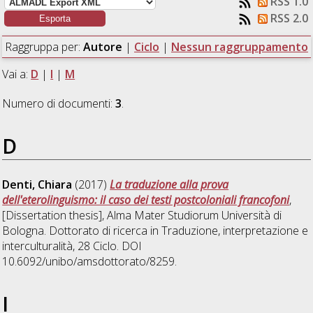
RSS 1.0
RSS 2.0
Raggruppa per:
Autore
|
Ciclo
|
Nessun raggruppamento
Vai a:
D
|
I
|
M
Numero di documenti:
3
.
D
Denti, Chiara
(2017)
La traduzione alla prova
dell'eterolinguismo: il caso dei testi postcoloniali francofoni
,
[Dissertation thesis], Alma Mater Studiorum Università di
Bologna. Dottorato di ricerca in
Traduzione, interpretazione e
interculturalità
, 28 Ciclo. DOI
10.6092/unibo/amsdottorato/8259.
I